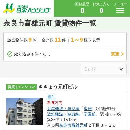
閲覧履歴
お気に入り
メニュー
0
0
奈良市富雄元町 賃貸物件一覧
9
11
1～9
該当物件数
棟
空き数
件
棟を表示
変更
絞り込み条件：
なし
ききょう元町ビル
賃貸 | マンション
敷0
2.5
万円
近鉄難波・奈良線
「
富雄
」駅 徒歩1分
近鉄難波・奈良線
「
学園前
」駅 徒歩23分
築35年 / 15.00㎡
奈良県
奈良市
富雄元町
２丁目３－２９