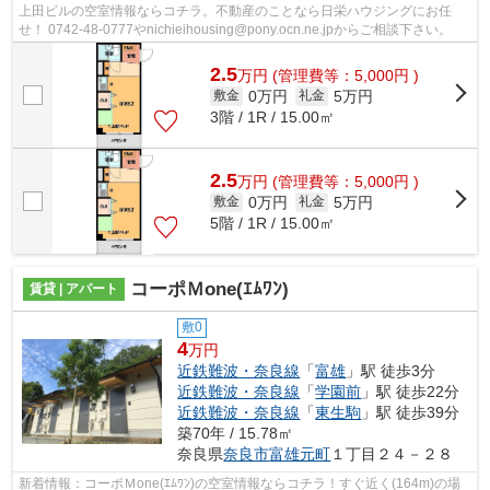
上田ビルの空室情報ならコチラ。不動産のことなら日栄ハウジングにお任
せ！ 0742-48-0777やnichieihousing@pony.ocn.ne.jpからご相談下さい。
2.5
万
円
(管理費等：5,000円 )
0万円
5万円
敷金
礼金
3階 / 1R / 15.00㎡
2.5
万
円
(管理費等：5,000円 )
0万円
5万円
敷金
礼金
5階 / 1R / 15.00㎡
コーポＭone(ｴﾑﾜﾝ)
賃貸 | アパート
敷0
4
万円
近鉄難波・奈良線
「
富雄
」駅 徒歩3分
近鉄難波・奈良線
「
学園前
」駅 徒歩22分
近鉄難波・奈良線
「
東生駒
」駅 徒歩39分
築70年 / 15.78㎡
奈良県
奈良市
富雄元町
１丁目２４－２８
新着情報：コーポＭone(ｴﾑﾜﾝ)の空室情報ならコチラ！すぐ近く(164m)の場