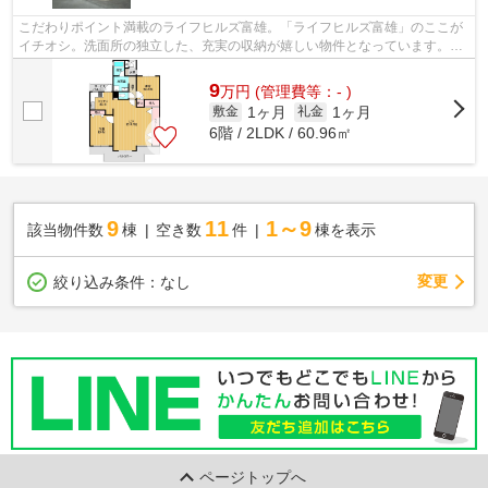
こだわりポイント満載のライフヒルズ富雄。「ライフヒルズ富雄」のここが
イチオシ。洗面所の独立した、充実の収納が嬉しい物件となっています。料
理を一気に作れるため毎日忙しい人に...
9
万
円
(管理費等：- )
1ヶ月
1ヶ月
敷金
礼金
6階 / 2LDK / 60.96㎡
9
11
1～9
該当物件数
棟
空き数
件
棟を表示
変更
絞り込み条件：
なし
ページトップへ