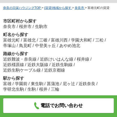
奈良の日栄ハウジングTOP
>
(賃貸)地域から探す
>
奈良市
>
富雄元町の賃貸
市区町村から探す
奈良市
/
桜井市
/
生駒市
町名から探す
富雄元町
/
富雄北
/
三碓
/
富雄川西
/
学園大和町
/
三松
/
帝塚山
/
鳥見町
/
中登美ヶ丘
/
あやめ池北
路線から探す
近鉄難波・奈良線
/
近鉄けいはんな線
/
桜井線
/
近鉄橿原線
/
近鉄大阪線
/
近鉄生駒線
/
近鉄生駒ケーブル線
/
近鉄京都線
駅から探す
富雄
/
学園前
/
東生駒
/
菖蒲池
/
尼ヶ辻
/
近鉄奈良
/
学研北生駒
/
生駒
/
桜井
/
三輪
電話でお問い合わせ