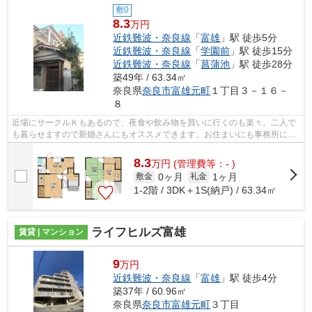
敷0
8.3
万円
近鉄難波・奈良線
「
富雄
」駅 徒歩5分
近鉄難波・奈良線
「
学園前
」駅 徒歩15分
近鉄難波・奈良線
「
菖蒲池
」駅 徒歩28分
築49年 / 63.34㎡
奈良県
奈良市
富雄元町
１丁目３－１６－
８
近場にサークルＫもあるので、夜食や飲み物を買いに行くのも楽々。二人で
も暮らせますので新婚さんにもオススメできます。お住まいにも事務所にも
なるお住まいで使い勝手が良い。近隣...
8.3
万
円
(管理費等：- )
0ヶ月
1ヶ月
敷金
礼金
1-2階 / 3DK＋1S(納戸) / 63.34㎡
ライフヒルズ富雄
賃貸 | マンション
9
万円
近鉄難波・奈良線
「
富雄
」駅 徒歩4分
築37年 / 60.96㎡
奈良県
奈良市
富雄元町
３丁目