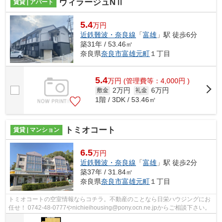
ヴィラージュNⅡ
賃貸 | アパート
5.4
万円
近鉄難波・奈良線
「
富雄
」駅 徒歩6分
築31年 / 53.46㎡
奈良県
奈良市
富雄元町
１丁目
5.4
万
円
(管理費等：4,000円 )
2万円
6万円
敷金
礼金
1階 / 3DK / 53.46㎡
トミオコート
賃貸 | マンション
6.5
万円
近鉄難波・奈良線
「
富雄
」駅 徒歩2分
築37年 / 31.84㎡
奈良県
奈良市
富雄元町
１丁目
トミオコートの空室情報ならコチラ。不動産のことなら日栄ハウジングにお
任せ！ 0742-48-0777やnichieihousing@pony.ocn.ne.jpからご相談下さい。