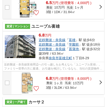
6.5
万
円
(管理費等：4,000円 )
10万円
1ヶ月
敷金
礼金
3階 / 1DK / 31.84㎡
ユニーブル富雄
賃貸 | マンション
6.8
万円
近鉄難波・奈良線
「
富雄
」駅 徒歩6分
近鉄難波・奈良線
「
学園前
」駅 徒歩18分
近鉄難波・奈良線
「
菖蒲池
」駅 徒歩32分
築39年 / 63.94㎡
奈良県
奈良市
富雄元町
１丁目8-29
近鉄難波・奈良線富雄周辺への引っ越しをお考えなら「ユニーブル富雄」。
ファミリー世帯の方に最適。 お引越を検討しているなら、当社の賃貸物件は
いかがでしょうか。当社は地域に特...
6.8
万
円
(管理費等：8,000円 )
1ヶ月
13万円
敷金
礼金
3階 / 3LDK / 63.94㎡
カーサ２
賃貸 | 一戸建て