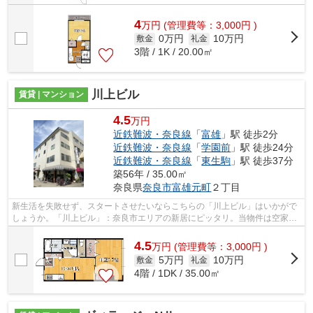
4
万
円
(管理費等：3,000円 )
0万円
10万円
敷金
礼金
3階 / 1K / 20.00㎡
川上ビル
賃貸 | マンション
4.5
万円
近鉄難波・奈良線
「
富雄
」駅 徒歩2分
近鉄難波・奈良線
「
学園前
」駅 徒歩24分
近鉄難波・奈良線
「
東生駒
」駅 徒歩37分
築56年 / 35.00㎡
奈良県
奈良市
富雄元町
２丁目
新生活を失敗せず、スタートさせたいならこちらの「川上ビル」はいかがで
しょうか。「川上ビル」：奈良市エリアの新居にピッタリ。当物件は空家で
すので、内覧もスムーズです。近鉄難...
4.5
万
円
(管理費等：3,000円 )
5万円
10万円
敷金
礼金
4階 / 1DK / 35.00㎡