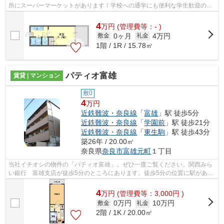
所にスーパーマーケットがあります！学校への通学にも便利な学生歓迎の住
まいはこちら☆掃除に手間のかからないI...
4
万
円
(管理費等：- )
0ヶ月
4万円
敷金
礼金
1階 / 1R / 15.78㎡
パティオ富雄
賃貸 | マンション
敷0
4
万円
近鉄難波・奈良線
「
富雄
」駅 徒歩5分
近鉄難波・奈良線
「
学園前
」駅 徒歩21分
近鉄難波・奈良線
「
東生駒
」駅 徒歩43分
築26年 / 20.00㎡
奈良県
奈良市
富雄元町
１丁目
当社イチオシの物件の「パティオ富雄」。ぜひ一度ご覧ください。関西みら
い銀行 富雄支店が徒歩5分のところにあります。徒歩5分の位置に駅がある
物件です。防犯対策もバッチリなマン...
4
万
円
(管理費等：3,000円 )
0万円
10万円
敷金
礼金
2階 / 1K / 20.00㎡