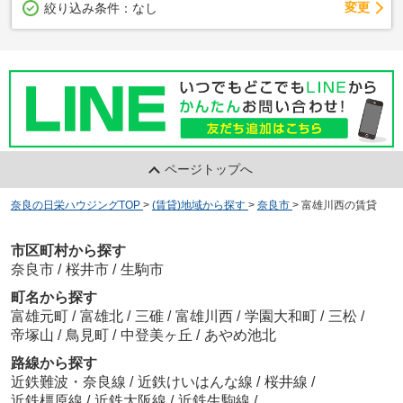
変更
絞り込み条件：
なし
ページトップへ
奈良の日栄ハウジングTOP
>
(賃貸)地域から探す
>
奈良市
>
富雄川西の賃貸
市区町村から探す
奈良市
/
桜井市
/
生駒市
町名から探す
富雄元町
/
富雄北
/
三碓
/
富雄川西
/
学園大和町
/
三松
/
帝塚山
/
鳥見町
/
中登美ヶ丘
/
あやめ池北
路線から探す
近鉄難波・奈良線
/
近鉄けいはんな線
/
桜井線
/
近鉄橿原線
/
近鉄大阪線
/
近鉄生駒線
/