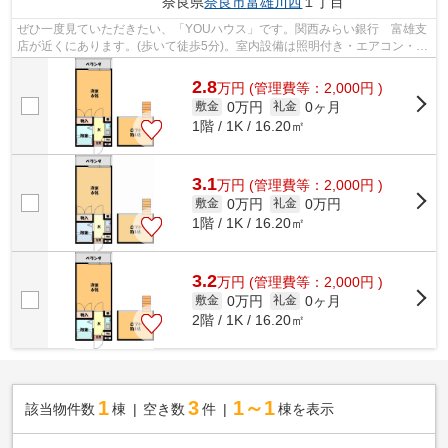
奈良県
奈良市
富雄川西
１丁目
ぜひ一度見ていただきたい、「YOUハウス」です。関西みらい銀行 富雄支
店が近くにあります。(歩いて徒歩5分)。室内設備は照明付き・エアコン・ロ
フトなど大変充実しております。家賃5...
2.8
万
円
(管理費等：2,000円 )
0万円
0ヶ月
敷金
礼金
1階 / 1K / 16.20㎡
3.1
万
円
(管理費等：2,000円 )
0万円
0万円
敷金
礼金
1階 / 1K / 16.20㎡
3.2
万
円
(管理費等：2,000円 )
0万円
0ヶ月
敷金
礼金
2階 / 1K / 16.20㎡
1
3
1～1
該当物件数
棟
空き数
件
棟を表示