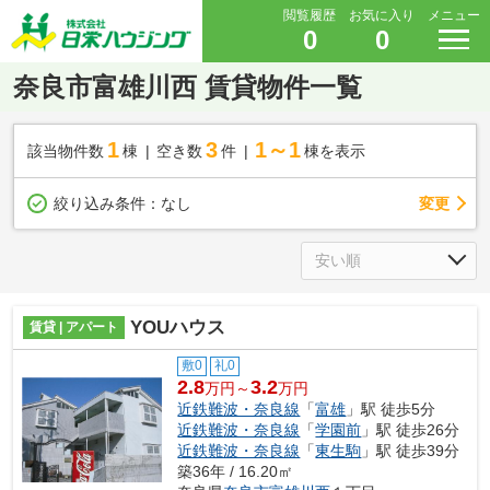
閲覧履歴
お気に入り
メニュー
0
0
奈良市富雄川西 賃貸物件一覧
1
3
1～1
該当物件数
棟
空き数
件
棟を表示
変更
絞り込み条件：
なし
YOUハウス
賃貸 | アパート
敷0
礼0
2.8
3.2
万円～
万円
近鉄難波・奈良線
「
富雄
」駅 徒歩5分
近鉄難波・奈良線
「
学園前
」駅 徒歩26分
近鉄難波・奈良線
「
東生駒
」駅 徒歩39分
築36年 / 16.20㎡