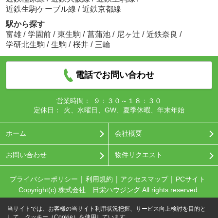
近鉄生駒ケーブル線
/
近鉄京都線
駅から探す
富雄
/
学園前
/
東生駒
/
菖蒲池
/
尼ヶ辻
/
近鉄奈良
/
学研北生駒
/
生駒
/
桜井
/
三輪
電話でお問い合わせ
営業時間：
９：３０～１８：３０
定休日：
火、水曜日、GW、夏季休暇、年末年始
ホーム
会社概要
お問い合わせ
物件リクエスト
プライバシーポリシー
利用規約
アクセスマップ
PCサイト
Copyright(c) 株式会社 日栄ハウジング All rights reserved.
当サイトでは、お客様の当サイト利用状況把握、サービス向上検討を目的と
して、クッキー（Cookie）を使用しています。