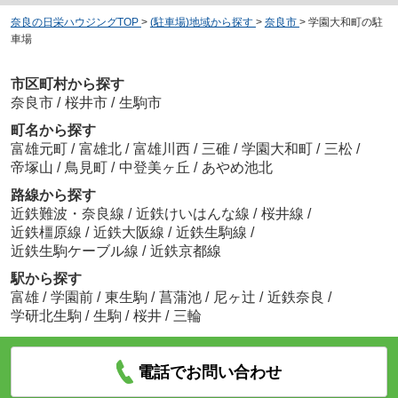
奈良の日栄ハウジングTOP
>
(駐車場)地域から探す
>
奈良市
>
学園大和町の駐
車場
市区町村から探す
奈良市
/
桜井市
/
生駒市
町名から探す
富雄元町
/
富雄北
/
富雄川西
/
三碓
/
学園大和町
/
三松
/
帝塚山
/
鳥見町
/
中登美ヶ丘
/
あやめ池北
路線から探す
近鉄難波・奈良線
/
近鉄けいはんな線
/
桜井線
/
近鉄橿原線
/
近鉄大阪線
/
近鉄生駒線
/
近鉄生駒ケーブル線
/
近鉄京都線
駅から探す
富雄
/
学園前
/
東生駒
/
菖蒲池
/
尼ヶ辻
/
近鉄奈良
/
学研北生駒
/
生駒
/
桜井
/
三輪
電話でお問い合わせ