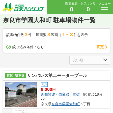
閲覧履歴
お気に入り
メニュー
0
0
奈良市学園大和町 駐車場物件一覧
3
3
1～3
該当物件数
件
区画数
区画
件を表示
変更
絞り込み条件：
なし
サンパレス第二モータープール
賃貸 | 駐車場
礼0
9,000
円
近鉄難波・奈良線
「
富雄
」駅 徒歩18分
-㎡
奈良県
奈良市
学園大和町
５丁目