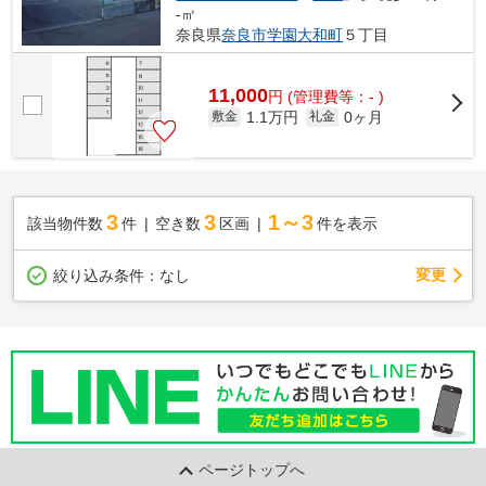
-㎡
奈良県
奈良市
学園大和町
５丁目
11,000
円
(管理費等：- )
1.1万円
0ヶ月
敷金
礼金
3
3
1～3
該当物件数
件
空き数
区画
件を表示
変更
絞り込み条件：
なし
ページトップへ