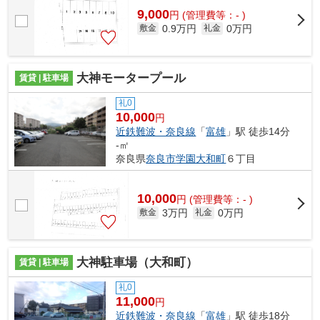
9,000
円
(管理費等：- )
0.9万円
0万円
敷金
礼金
大神モータープール
賃貸 | 駐車場
礼0
10,000
円
近鉄難波・奈良線
「
富雄
」駅 徒歩14分
-㎡
奈良県
奈良市
学園大和町
６丁目
10,000
円
(管理費等：- )
3万円
0万円
敷金
礼金
大神駐車場（大和町）
賃貸 | 駐車場
礼0
11,000
円
近鉄難波・奈良線
「
富雄
」駅 徒歩18分