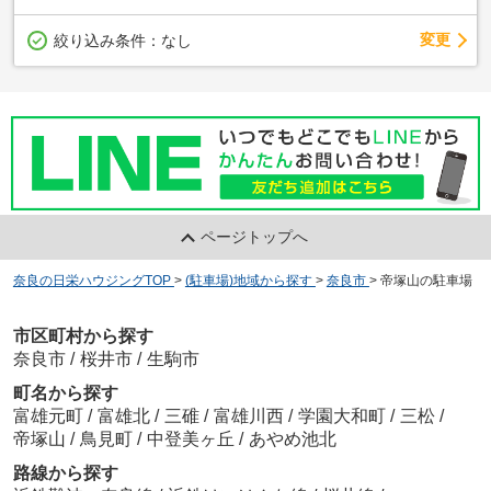
変更
絞り込み条件：
なし
ページトップへ
奈良の日栄ハウジングTOP
>
(駐車場)地域から探す
>
奈良市
>
帝塚山の駐車場
市区町村から探す
奈良市
/
桜井市
/
生駒市
町名から探す
富雄元町
/
富雄北
/
三碓
/
富雄川西
/
学園大和町
/
三松
/
帝塚山
/
鳥見町
/
中登美ヶ丘
/
あやめ池北
路線から探す