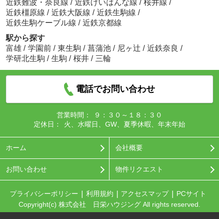
近鉄難波・奈良線
/
近鉄けいはんな線
/
桜井線
/
近鉄橿原線
/
近鉄大阪線
/
近鉄生駒線
/
近鉄生駒ケーブル線
/
近鉄京都線
駅から探す
富雄
/
学園前
/
東生駒
/
菖蒲池
/
尼ヶ辻
/
近鉄奈良
/
学研北生駒
/
生駒
/
桜井
/
三輪
電話でお問い合わせ
営業時間：
９：３０～１８：３０
定休日：
火、水曜日、GW、夏季休暇、年末年始
ホーム
会社概要
お問い合わせ
物件リクエスト
プライバシーポリシー
利用規約
アクセスマップ
PCサイト
Copyright(c) 株式会社 日栄ハウジング All rights reserved.