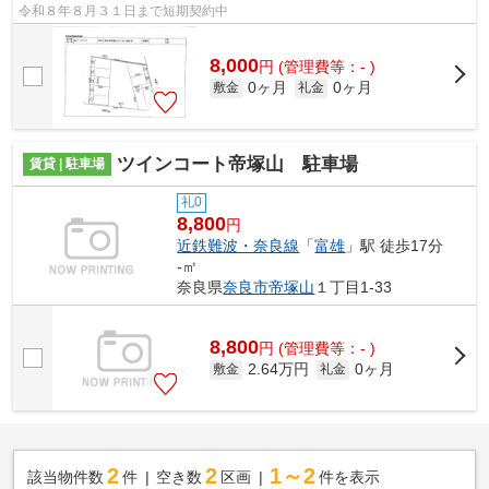
令和８年８月３１日まで短期契約中
8,000
円
(管理費等：- )
0ヶ月
0ヶ月
敷金
礼金
ツインコート帝塚山 駐車場
賃貸 | 駐車場
礼0
8,800
円
近鉄難波・奈良線
「
富雄
」駅 徒歩17分
-㎡
奈良県
奈良市
帝塚山
１丁目1-33
8,800
円
(管理費等：- )
2.64万円
0ヶ月
敷金
礼金
2
2
1～2
該当物件数
件
空き数
区画
件を表示