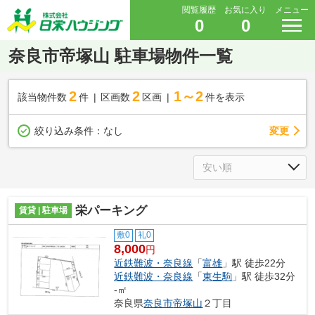
閲覧履歴
お気に入り
メニュー
0
0
奈良市帝塚山 駐車場物件一覧
2
2
1～2
該当物件数
件
区画数
区画
件を表示
変更
絞り込み条件：
なし
栄パーキング
賃貸 | 駐車場
敷0
礼0
8,000
円
近鉄難波・奈良線
「
富雄
」駅 徒歩22分
近鉄難波・奈良線
「
東生駒
」駅 徒歩32分
-㎡
奈良県
奈良市
帝塚山
２丁目