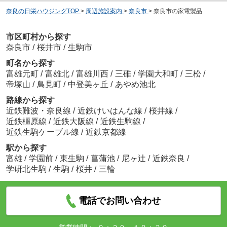
奈良の日栄ハウジングTOP
>
周辺施設案内
>
奈良市
>
奈良市の家電製品
市区町村から探す
奈良市
/
桜井市
/
生駒市
町名から探す
富雄元町
/
富雄北
/
富雄川西
/
三碓
/
学園大和町
/
三松
/
帝塚山
/
鳥見町
/
中登美ヶ丘
/
あやめ池北
路線から探す
近鉄難波・奈良線
/
近鉄けいはんな線
/
桜井線
/
近鉄橿原線
/
近鉄大阪線
/
近鉄生駒線
/
近鉄生駒ケーブル線
/
近鉄京都線
駅から探す
富雄
/
学園前
/
東生駒
/
菖蒲池
/
尼ヶ辻
/
近鉄奈良
/
学研北生駒
/
生駒
/
桜井
/
三輪
電話でお問い合わせ