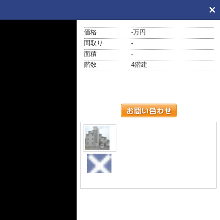
価格
-万円
間取り
-
面積
-
階数
4階建
外観