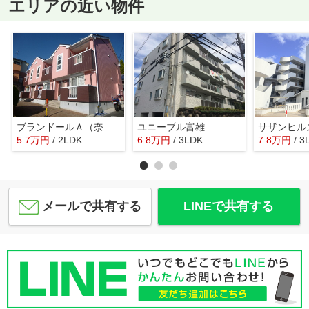
エリアの近い物件
ブランドールＡ（奈良市二名）
ユニーブル富雄
5.7
万
円
/ 2LDK
6.8
万
円
/ 3LDK
7.8
万
円
/ 3
メールで共有する
LINEで共有する