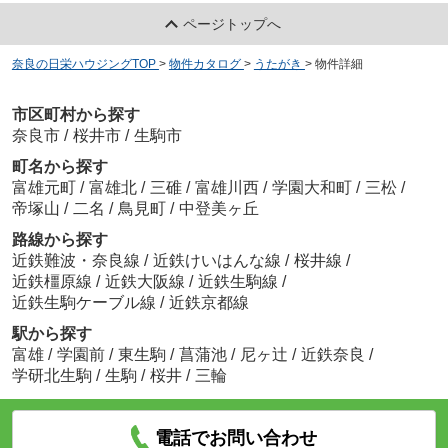
ページトップへ
奈良の日栄ハウジングTOP
>
物件カタログ
>
うたがき
>
物件詳細
市区町村から探す
奈良市
/
桜井市
/
生駒市
町名から探す
富雄元町
/
富雄北
/
三碓
/
富雄川西
/
学園大和町
/
三松
/
帝塚山
/
二名
/
鳥見町
/
中登美ヶ丘
路線から探す
近鉄難波・奈良線
/
近鉄けいはんな線
/
桜井線
/
近鉄橿原線
/
近鉄大阪線
/
近鉄生駒線
/
近鉄生駒ケーブル線
/
近鉄京都線
駅から探す
富雄
/
学園前
/
東生駒
/
菖蒲池
/
尼ヶ辻
/
近鉄奈良
/
学研北生駒
/
生駒
/
桜井
/
三輪
電話でお問い合わせ