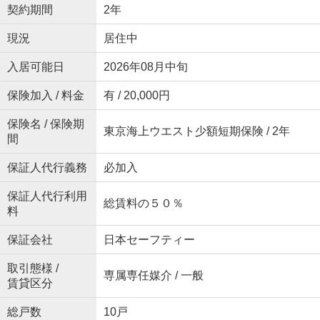
契約期間
2年
現況
居住中
入居可能日
2026年08月中旬
保険加入 / 料金
有 / 20,000円
保険名 / 保険期
東京海上ウエスト少額短期保険 / 2年
間
保証人代行義務
必加入
保証人代行利用
総賃料の５０％
料
保証会社
日本セーフティー
取引態様 /
専属専任媒介 / 一般
賃貸区分
総戸数
10戸