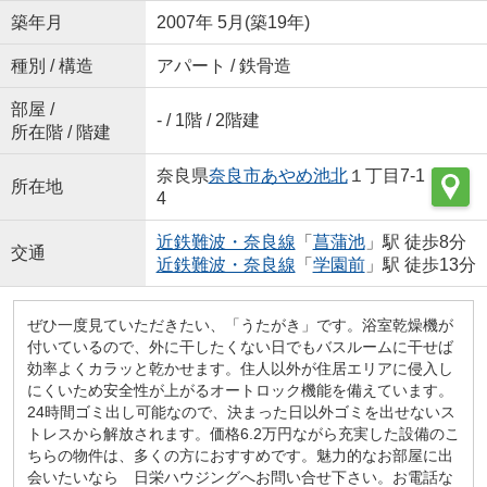
築年月
2007年 5月(築19年)
種別 / 構造
アパート / 鉄骨造
部屋 /
- / 1階 / 2階建
所在階 / 階建
奈良県
奈良市
あやめ池北
１丁目7-1
所在地
4
近鉄難波・奈良線
「
菖蒲池
」駅 徒歩8分
交通
近鉄難波・奈良線
「
学園前
」駅 徒歩13分
ぜひ一度見ていただきたい、「うたがき」です。浴室乾燥機が
付いているので、外に干したくない日でもバスルームに干せば
効率よくカラッと乾かせます。住人以外が住居エリアに侵入し
にくいため安全性が上がるオートロック機能を備えています。
24時間ゴミ出し可能なので、決まった日以外ゴミを出せないス
トレスから解放されます。価格6.2万円ながら充実した設備のこ
ちらの物件は、多くの方におすすめです。魅力的なお部屋に出
会いたいなら 日栄ハウジングへお問い合せ下さい。お電話な