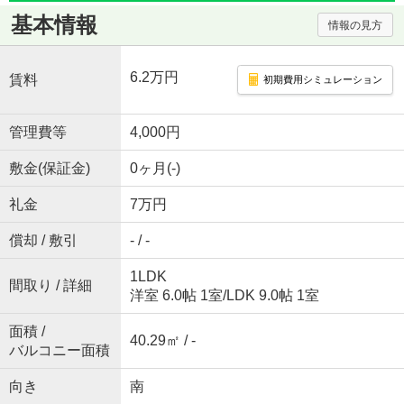
基本情報
情報の見方
6.2万円
賃料
初期費用シミュレーション
管理費等
4,000円
敷金(保証金)
0ヶ月(-)
礼金
7万円
償却 / 敷引
- / -
1LDK
間取り / 詳細
洋室 6.0帖 1室
/
LDK 9.0帖 1室
面積 /
40.29㎡ / -
バルコニー面積
向き
南