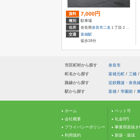
7,000円
賃料
種別
駐車場
住所
奈良県
奈良市
二名
１丁目２３８８番１
交通
富雄駅
徒歩18分
市区町村から探す
奈良市
町名から探す
富雄元町
/
三碓
/
路線から探す
近鉄難波・奈良
駅から探す
富雄
/
学園前
/
ホーム
ペット可
会社概要
礼金0円
プライバシーポリシー
事業用居抜き
利用規約
新築・築浅