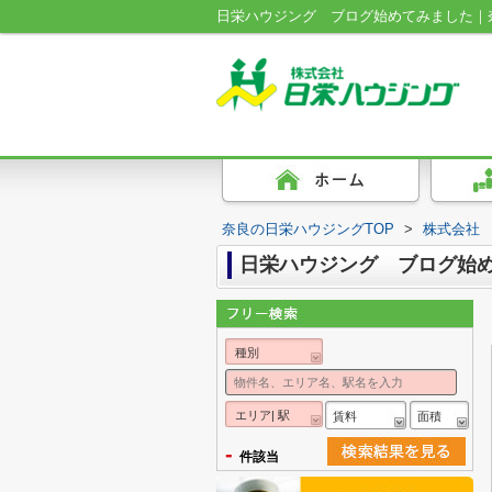
日栄ハウジング ブログ始めてみました｜
奈良の日栄ハウジングTOP
>
株式会社
日栄ハウジング ブログ始
種別
エリア| 駅
賃料
面積
-
件該当