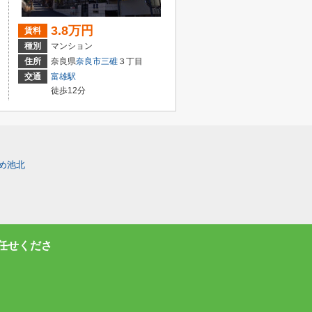
3.8万円
賃料
種別
マンション
住所
奈良県
奈良市
三碓
３丁目
交通
富雄駅
徒歩12分
め池北
任せくださ