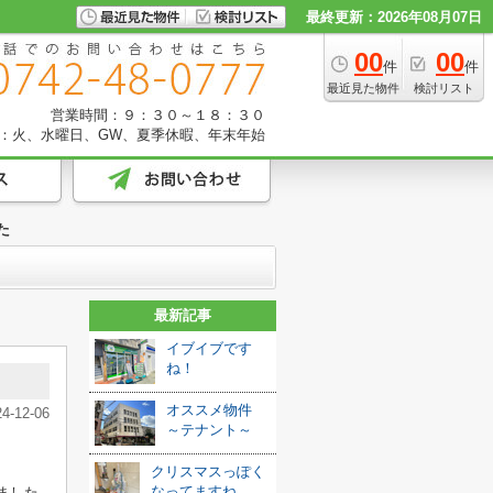
最終更新：2026年08月07日
00
00
件
件
最近見た物件
検討リスト
営業時間：９：３０～１８：３０
：火、水曜日、GW、夏季休暇、年末年始
た
最新記事
イブイブです
ね！
オススメ物件
24-12-06
～テナント～
クリスマスっぽく
なってますね
ました