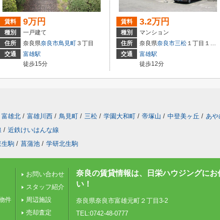
9万円
3.2万円
賃料
賃料
種別
一戸建て
種別
マンション
住所
奈良県
奈良市
鳥見町
３丁目
住所
奈良県
奈良市
三松
１丁目１３－１
交通
富雄駅
交通
富雄駅
徒歩15分
徒歩12分
富雄北
/
富雄川西
/
鳥見町
/
三松
/
学園大和町
/
帝塚山
/
中登美ヶ丘
/
あや
線
/
近鉄けいはんな線
東生駒
/
菖蒲池
/
学研北生駒
奈良の賃貸情報は、日栄ハウジングにお
お問い合わせ
い！
スタッフ紹介
物件
周辺施設
奈良県奈良市富雄元町２丁目3-2
売却査定
TEL:0742-48-0777