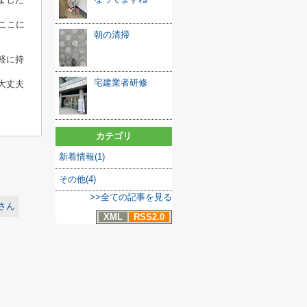
ここに
朝の清掃
軽に持
宅建業者研修
大丈夫
カテゴリ
新着情報(1)
その他(4)
>>全ての記事を見る
さん
XML
RSS2.0