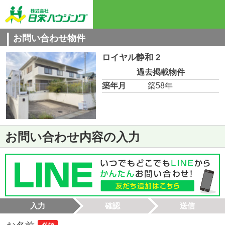
お問い合わせ物件
ロイヤル静和 2
過去掲載物件
築年月
築58年
お問い合わせ内容の入力
入力
確認
送信