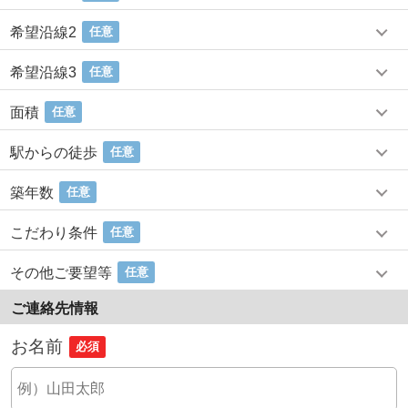
希望沿線2
任意
希望沿線3
任意
面積
任意
駅からの徒歩
任意
築年数
任意
こだわり条件
任意
その他ご要望等
任意
ご連絡先情報
お名前
必須