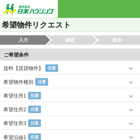
希望物件リクエスト
入力
確認
送信
ご希望条件
賃料【賃貸物件】
任意
希望物件種別
任意
希望住所1
任意
希望住所2
任意
希望住所3
任意
希望沿線1
任意