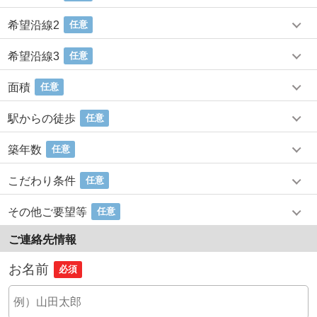
希望沿線2
任意
希望沿線3
任意
面積
任意
駅からの徒歩
任意
築年数
任意
こだわり条件
任意
その他ご要望等
任意
ご連絡先情報
お名前
必須