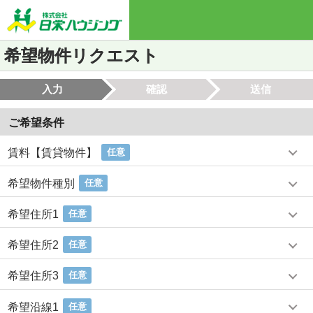
希望物件リクエスト
入力
確認
送信
ご希望条件
賃料【賃貸物件】
任意
希望物件種別
任意
希望住所1
任意
希望住所2
任意
希望住所3
任意
希望沿線1
任意