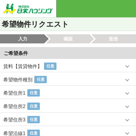
希望物件リクエスト
入力
確認
送信
ご希望条件
賃料【賃貸物件】
任意
希望物件種別
任意
希望住所1
任意
希望住所2
任意
希望住所3
任意
希望沿線1
任意