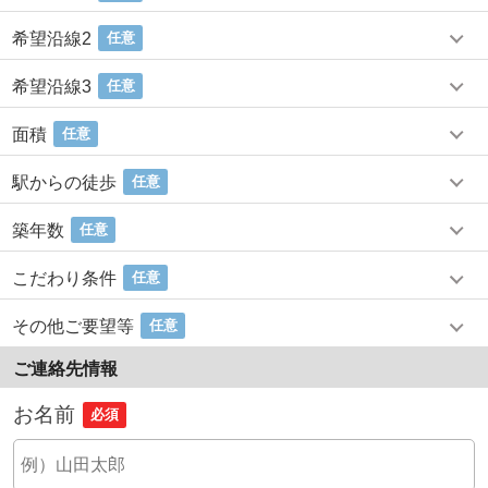
希望沿線2
任意
希望沿線3
任意
面積
任意
駅からの徒歩
任意
築年数
任意
こだわり条件
任意
その他ご要望等
任意
ご連絡先情報
お名前
必須