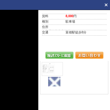
賃料
8,000
円
種別
駐車場
住所
奈良県奈良市富雄元町１丁目
交通
富雄駅
徒歩8分
間取り