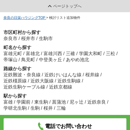
ページトップへ
奈良の日栄ハウジングTOP
>
検討リスト追加物件
市区町村から探す
奈良市
/
桜井市
/
生駒市
町名から探す
富雄元町
/
富雄北
/
富雄川西
/
三碓
/
学園大和町
/
三松
/
帝塚山
/
鳥見町
/
中登美ヶ丘
/
あやめ池北
路線から探す
近鉄難波・奈良線
/
近鉄けいはんな線
/
桜井線
/
近鉄橿原線
/
近鉄大阪線
/
近鉄生駒線
/
近鉄生駒ケーブル線
/
近鉄京都線
駅から探す
富雄
/
学園前
/
東生駒
/
菖蒲池
/
尼ヶ辻
/
近鉄奈良
/
学研北生駒
/
生駒
/
桜井
/
三輪
電話でお問い合わせ