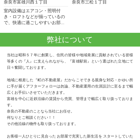
奈良市富雄川西１丁目
奈良市三松１丁目
室内設備はエアコン・照明付
き・ロフトなどが揃っているの
で、快適に過ごしやすいお部...
弊社について
当社は昭和５７年に創業し、住民の皆様や地域発展に貢献されている皆様
等多くの『人』に支えられながら、『富雄駅前』という選ばれた立地にて
日々奮闘しております。
地域に根差した『町の不動産屋』だからこそできる親身な対応・かゆい所
に手が届くアフターフォローは勿論、不動産運用の生涯設計に至るまで幅
広くお手伝いさせていただきます。
富雄を中心に近鉄沿線の賃貸から売買、管理まで幅広く取り扱っておりま
す。
奈良の不動産のことなら当社にお任せ。
何なりとご相談ください！！
その他沿線の物件も取り扱っております。
お客様一人ひとりに見合った お部屋で充実した新生活を スタートしていた