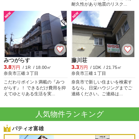
耐久性があり地震のリスク...
みつがらす
藤川荘
3.8
3.3
万円
/ 1R / 18.00㎡
万円
/ 1DK / 21.75㎡
奈良市三碓３丁目
奈良市三碓１丁目
こだわりポイント満載の『みつ
奈良市で新しい住まいを検索す
がらす』！ できるだけ費用を抑
るなら、日栄ハウジングまでご
えてゆとりある生活を実...
連絡ください。ご連絡は...
人気物件ランキング
パティオ富雄