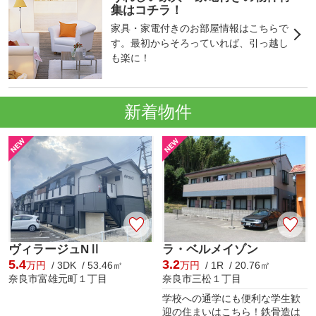
集はコチラ！
家具・家電付きのお部屋情報はこちらで
す。最初からそろっていれば、引っ越し
も楽に！
新着物件
ヴィラージュNⅡ
ラ・ベルメイゾン
5.4
3.2
万円
/ 3DK / 53.46㎡
万円
/ 1R / 20.76㎡
奈良市富雄元町１丁目
奈良市三松１丁目
学校への通学にも便利な学生歓
迎の住まいはこちら！鉄骨造は