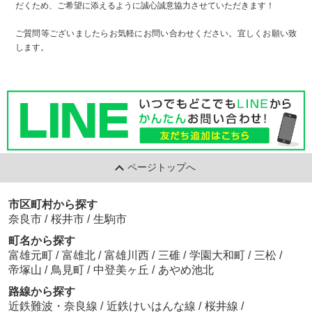
だくため、ご希望に添えるように誠心誠意協力させていただきます！
ご質問等ございましたらお気軽にお問い合わせください。宜しくお願い致
します。
ページトップへ
市区町村から探す
奈良市
/
桜井市
/
生駒市
町名から探す
富雄元町
/
富雄北
/
富雄川西
/
三碓
/
学園大和町
/
三松
/
帝塚山
/
鳥見町
/
中登美ヶ丘
/
あやめ池北
路線から探す
近鉄難波・奈良線
/
近鉄けいはんな線
/
桜井線
/