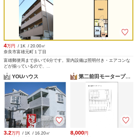
4
万円
/ 1K / 20.00㎡
奈良市富雄元町１丁目
富雄郵便局まで歩いて6分です。室内設備は照明付き・エアコンな
どが揃っているので、...
YOUハウス
第二前田モータープール
3.2
8,000
万円
/ 1K / 16.20㎡
円