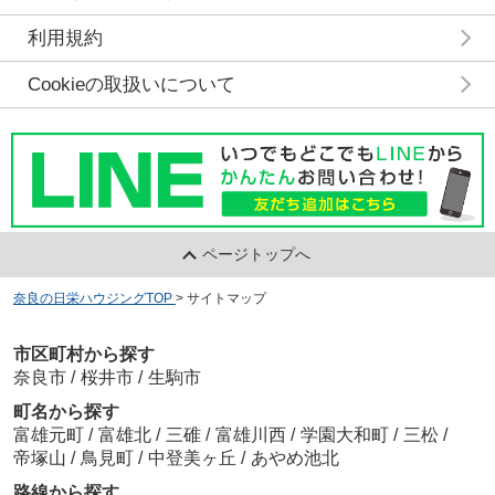
利用規約
Cookieの取扱いについて
ページトップへ
奈良の日栄ハウジングTOP
>
サイトマップ
市区町村から探す
奈良市
/
桜井市
/
生駒市
町名から探す
富雄元町
/
富雄北
/
三碓
/
富雄川西
/
学園大和町
/
三松
/
帝塚山
/
鳥見町
/
中登美ヶ丘
/
あやめ池北
路線から探す