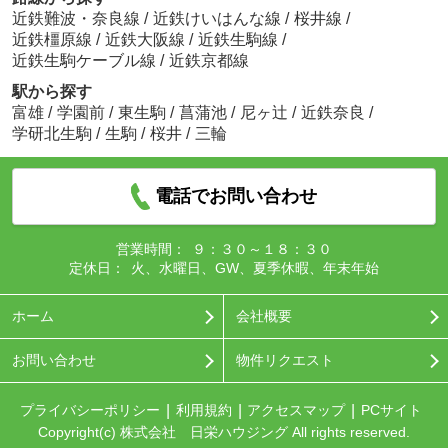
近鉄難波・奈良線
/
近鉄けいはんな線
/
桜井線
/
近鉄橿原線
/
近鉄大阪線
/
近鉄生駒線
/
近鉄生駒ケーブル線
/
近鉄京都線
駅から探す
富雄
/
学園前
/
東生駒
/
菖蒲池
/
尼ヶ辻
/
近鉄奈良
/
学研北生駒
/
生駒
/
桜井
/
三輪
電話でお問い合わせ
営業時間：
９：３０～１８：３０
定休日：
火、水曜日、GW、夏季休暇、年末年始
ホーム
会社概要
お問い合わせ
物件リクエスト
プライバシーポリシー
利用規約
アクセスマップ
PCサイト
Copyright(c) 株式会社 日栄ハウジング All rights reserved.