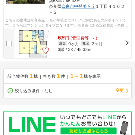
築58年 / 45.33㎡
奈良県
奈良市
中登美ヶ丘
１丁目４１６２
－２
こちらの物件は奈良市立 二名小学校まで2003m以内にあるのがポイントで
す。こちらはマンションタイプになります。奈良市にある近鉄難波・奈良線
学園前周辺の物件をお求めの方は当社に...
6
万
円
(管理費等：- )
0ヶ月
2ヶ月
敷金
礼金
3階 / 3K / 45.33㎡
1
1
1～1
該当物件数
棟
空き数
件
棟を表示
変更
絞り込み条件：
なし