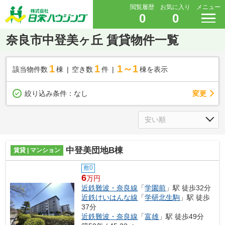
閲覧履歴
お気に入り
メニュー
0
0
奈良市中登美ヶ丘 賃貸物件一覧
1
1
1～1
該当物件数
棟
空き数
件
棟を表示
変更
絞り込み条件：
なし
中登美団地B棟
賃貸 | マンション
敷0
6
万円
近鉄難波・奈良線
「
学園前
」駅 徒歩32分
近鉄けいはんな線
「
学研北生駒
」駅 徒歩
37分
近鉄難波・奈良線
「
富雄
」駅 徒歩49分