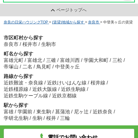
ページトップへ
奈良の日栄ハウジングTOP
>
(賃貸)地域から探す
>
奈良市
>
中登美ヶ丘の賃貸
市区町村から探す
奈良市
/
桜井市
/
生駒市
町名から探す
富雄元町
/
富雄北
/
三碓
/
富雄川西
/
学園大和町
/
三松
/
帝塚山
/
二名
/
鳥見町
/
中登美ヶ丘
路線から探す
近鉄難波・奈良線
/
近鉄けいはんな線
/
桜井線
/
近鉄橿原線
/
近鉄大阪線
/
近鉄生駒線
/
近鉄生駒ケーブル線
/
近鉄京都線
駅から探す
富雄
/
学園前
/
東生駒
/
菖蒲池
/
尼ヶ辻
/
近鉄奈良
/
学研北生駒
/
生駒
/
桜井
/
三輪
電話でお問い合わせ