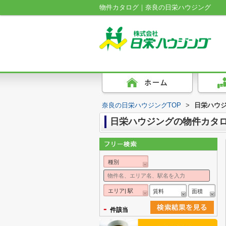
物件カタログ｜奈良の日栄ハウジング
奈良の日栄ハウジングTOP
>
日栄ハウ
日栄ハウジングの物件カタ
種別
エリア| 駅
賃料
面積
-
件該当