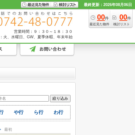
最終更新：2026年08月06日
00
00
件
件
最近見た物件
検討リスト
営業時間：９：３０～１８：３０
：火、水曜日、GW、夏季休暇、年末年始
行
や行
ら行
わ行
>
最初