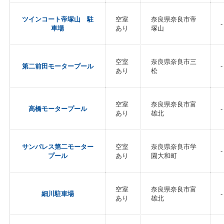
ツインコート帝塚山 駐
空室
奈良県奈良市帝
-
車場
あり
塚山
空室
奈良県奈良市三
第二前田モータープール
-
あり
松
空室
奈良県奈良市富
高橋モータープール
-
あり
雄北
サンパレス第二モーター
空室
奈良県奈良市学
-
プール
あり
園大和町
空室
奈良県奈良市富
細川駐車場
-
あり
雄北