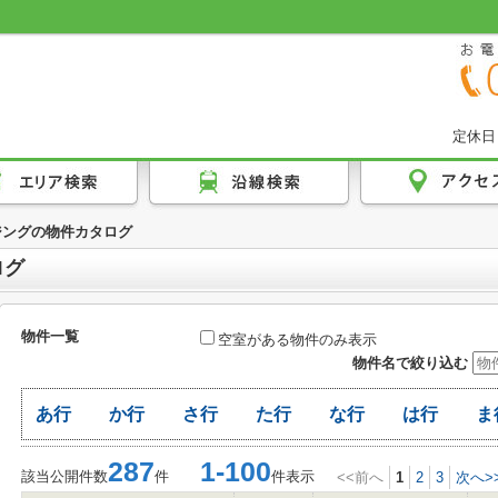
定休日
ジングの物件カタログ
ログ
物件一覧
空室がある物件のみ表示
物件名で絞り込む
あ行
か行
さ行
た行
な行
は行
ま
287
1-100
該当公開件数
件
件表示
<<前へ
1
2
3
次へ>