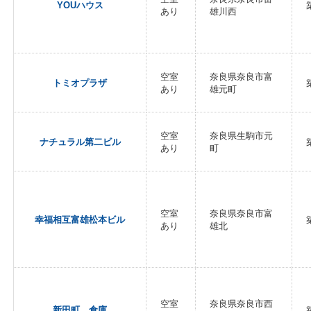
YOUハウス
あり
雄川西
空室
奈良県奈良市富
トミオプラザ
あり
雄元町
空室
奈良県生駒市元
ナチュラル第二ビル
あり
町
空室
奈良県奈良市富
幸福相互富雄松本ビル
あり
雄北
空室
奈良県奈良市西
新田町 倉庫