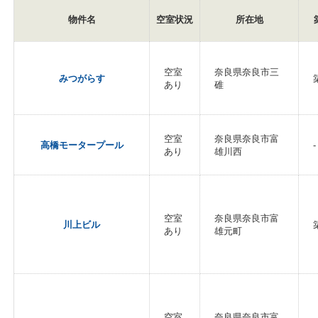
物件名
空室状況
所在地
空室
奈良県奈良市三
みつがらす
あり
碓
空室
奈良県奈良市富
高橋モータープール
-
あり
雄川西
空室
奈良県奈良市富
川上ビル
あり
雄元町
空室
奈良県奈良市富