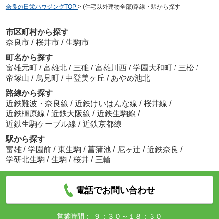
奈良の日栄ハウジングTOP
>
(住宅以外建物全部)路線・駅から探す
市区町村から探す
奈良市
/
桜井市
/
生駒市
町名から探す
富雄元町
/
富雄北
/
三碓
/
富雄川西
/
学園大和町
/
三松
/
帝塚山
/
鳥見町
/
中登美ヶ丘
/
あやめ池北
路線から探す
近鉄難波・奈良線
/
近鉄けいはんな線
/
桜井線
/
近鉄橿原線
/
近鉄大阪線
/
近鉄生駒線
/
近鉄生駒ケーブル線
/
近鉄京都線
駅から探す
富雄
/
学園前
/
東生駒
/
菖蒲池
/
尼ヶ辻
/
近鉄奈良
/
学研北生駒
/
生駒
/
桜井
/
三輪
電話でお問い合わせ
営業時間：
９：３０～１８：３０