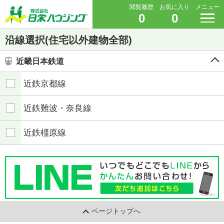
閲覧履歴
お気に入り
メニュー
0
0
沿線選択(住宅以外建物全部)
近畿日本鉄道
近鉄京都線
近鉄難波・奈良線
近鉄橿原線
ページトップへ