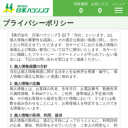
閲覧履歴
お気に入り
メニュー
0
0
プライバシーポリシー
【株式会社 日栄ハウジング】(以下「当社」といいます。)は、
個人情報の重要性を認識し、その適正な取扱い保護に関し、次の
とおり対応させていただきます。当サービスにおける個人情報の
保護および取扱い要領について以下に開示いたします。当サービ
スに掲載したプライバシー・ステートメントが守られていない場
合には、下記のお問い合わせ窓口までご連絡ください。
1. 個人情報保護の方針
当社は個人情報保護に関する法令と社会秩序を尊重・厳守し、個
人情報の適正な取扱いと保護に努めます。
2. 個人情報の定義
個人情報とは、お客様の氏名、生年月日、お電話番号、勤務先等
の属性情報、E-Mailアドレス、ご住所、連帯保証人予定者の情
報、その他お客様から提供を受けた情報において、1つまたは複
数を組み合わせることにより、お客様個人を特定することのでき
る情報をいいます。
3. 個人情報の取得、利用、提供
個人情報の取得は、適正な手段によって行うとともに、利用目的
の公表、通知、明示等をさせていただき、ご本人の同意なく、利