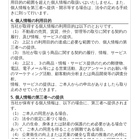
用目的の範囲を超えた個人情報の取扱いはいたしません。また、
個人情報を第三者へ提供・開示等する場合は、法令の定める手続
きに則って行います。
4. 個人情報の利用目的
当社が取得する個人情報の利用目的は以下のとおりです。
（1） 不動産の売買、賃貸、仲介、管理等の取引に関する契約の
履行、及び情報、サービスの提供。
（2） 上記１の利用目的の達成に必要な範囲での、個人情報の第
三者への提供。
（3） 当社が取り扱う商品に関する契約の履行、情報、サービス
の提供。
（4） 上記１、３の商品・情報・サービス提供のための郵便物、
電話、電子メール等による営業活動、及びアンケートのお願い等
のマーケティング活動、顧客動向分析または商品開発等の調査分
析。
情報、サービスの提供は、ご本人からの申出がありましたら取り
止めさせていただきます。
5. 個人情報の第三者への提供
当社が保有する個人情報は、以下の場合に、第三者へ提供されま
す。
（1） ご本人の同意がある場合。
（2） 法令の規定に基づく場合。
（3） 人の生命、身体または財産の保護のため必要がある場合で
あって、ご本人の同意を得ることが困難である場合。
（4） 公衆衛生の向上または児童の健全な育成の推進のため特に