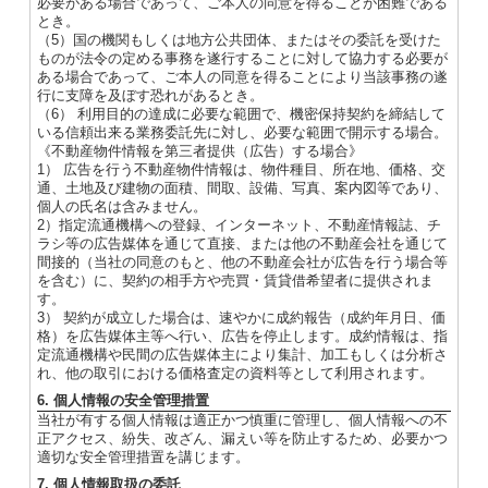
必要がある場合であって、ご本人の同意を得ることが困難である
とき。
（5）国の機関もしくは地方公共団体、またはその委託を受けた
ものが法令の定める事務を遂行することに対して協力する必要が
ある場合であって、ご本人の同意を得ることにより当該事務の遂
行に支障を及ぼす恐れがあるとき。
（6） 利用目的の達成に必要な範囲で、機密保持契約を締結して
いる信頼出来る業務委託先に対し、必要な範囲で開示する場合。
《不動産物件情報を第三者提供（広告）する場合》
1） 広告を行う不動産物件情報は、物件種目、所在地、価格、交
通、土地及び建物の面積、間取、設備、写真、案内図等であり、
個人の氏名は含みません。
2）指定流通機構への登録、インターネット、不動産情報誌、チ
ラシ等の広告媒体を通じて直接、または他の不動産会社を通じて
間接的（当社の同意のもと、他の不動産会社が広告を行う場合等
を含む）に、契約の相手方や売買・賃貸借希望者に提供されま
す。
3） 契約が成立した場合は、速やかに成約報告（成約年月日、価
格）を広告媒体主等へ行い、広告を停止します。成約情報は、指
定流通機構や民間の広告媒体主により集計、加工もしくは分析さ
れ、他の取引における価格査定の資料等として利用されます。
6. 個人情報の安全管理措置
当社が有する個人情報は適正かつ慎重に管理し、個人情報への不
正アクセス、紛失、改ざん、漏えい等を防止するため、必要かつ
適切な安全管理措置を講じます。
7. 個人情報取扱の委託