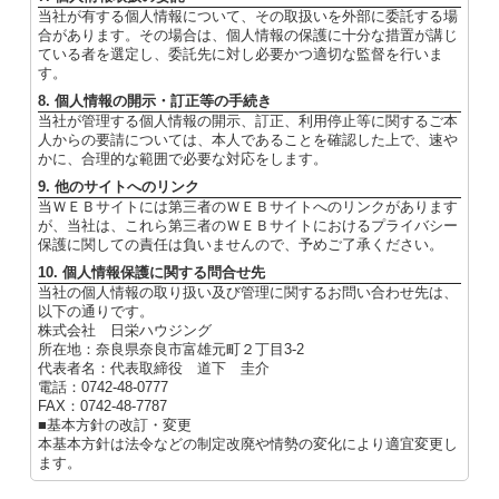
当社が有する個人情報について、その取扱いを外部に委託する場
合があります。その場合は、個人情報の保護に十分な措置が講じ
ている者を選定し、委託先に対し必要かつ適切な監督を行いま
す。
8. 個人情報の開示・訂正等の手続き
当社が管理する個人情報の開示、訂正、利用停止等に関するご本
人からの要請については、本人であることを確認した上で、速や
かに、合理的な範囲で必要な対応をします。
9. 他のサイトへのリンク
当ＷＥＢサイトには第三者のＷＥＢサイトへのリンクがあります
が、当社は、これら第三者のＷＥＢサイトにおけるプライバシー
保護に関しての責任は負いませんので、予めご了承ください。
10. 個人情報保護に関する問合せ先
当社の個人情報の取り扱い及び管理に関するお問い合わせ先は、
以下の通りです。
株式会社 日栄ハウジング
所在地：奈良県奈良市富雄元町２丁目3-2
代表者名：代表取締役 道下 圭介
電話：0742-48-0777
FAX：0742-48-7787
■基本方針の改訂・変更
本基本方針は法令などの制定改廃や情勢の変化により適宜変更し
ます。