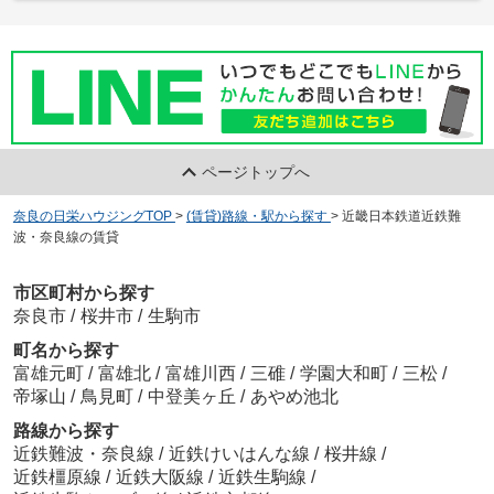
ページトップへ
奈良の日栄ハウジングTOP
>
(賃貸)路線・駅から探す
>
近畿日本鉄道近鉄難
波・奈良線の賃貸
市区町村から探す
奈良市
/
桜井市
/
生駒市
町名から探す
富雄元町
/
富雄北
/
富雄川西
/
三碓
/
学園大和町
/
三松
/
帝塚山
/
鳥見町
/
中登美ヶ丘
/
あやめ池北
路線から探す
近鉄難波・奈良線
/
近鉄けいはんな線
/
桜井線
/
近鉄橿原線
/
近鉄大阪線
/
近鉄生駒線
/