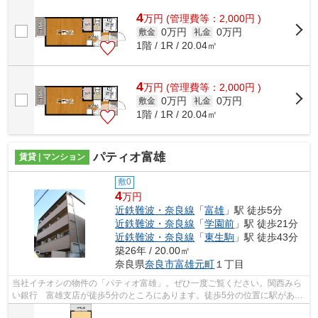
栄ハウジングにお任せ。
4
万
円
(管理費等：2,000円 )
0万円
0万円
敷金
礼金
1階 / 1R / 20.04㎡
4
万
円
(管理費等：2,000円 )
0万円
0万円
敷金
礼金
1階 / 1R / 20.04㎡
パティオ富雄
賃貸 | マンション
敷0
4
万円
近鉄難波・奈良線
「
富雄
」駅 徒歩5分
近鉄難波・奈良線
「
学園前
」駅 徒歩21分
近鉄難波・奈良線
「
東生駒
」駅 徒歩43分
築26年 / 20.00㎡
奈良県
奈良市
富雄元町
１丁目
当社イチオシの物件の「パティオ富雄」。ぜひ一度ご覧ください。関西みら
い銀行 富雄支店が徒歩5分のところにあります。徒歩5分の位置に駅がある
物件です。防犯対策もバッチリなマン...