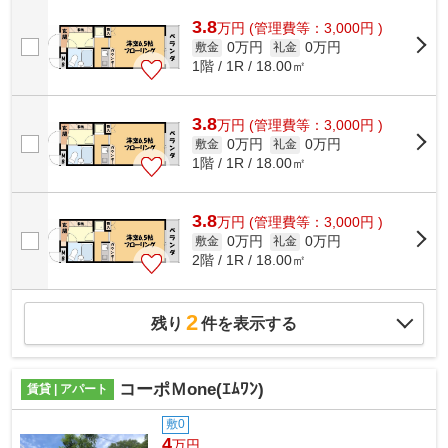
3.8
万
円
(管理費等：3,000円 )
0万円
0万円
敷金
礼金
1階 / 1R / 18.00㎡
3.8
万
円
(管理費等：3,000円 )
0万円
0万円
敷金
礼金
1階 / 1R / 18.00㎡
3.8
万
円
(管理費等：3,000円 )
0万円
0万円
敷金
礼金
2階 / 1R / 18.00㎡
2
残り
件を表示する
コーポＭone(ｴﾑﾜﾝ)
賃貸 | アパート
敷0
4
万円