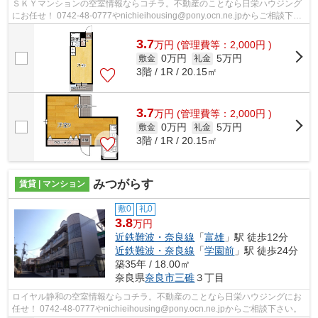
ＳＫＹマンションの空室情報ならコチラ。不動産のことなら日栄ハウジング
にお任せ！ 0742-48-0777やnichieihousing@pony.ocn.ne.jpからご相談下さ
い。
3.7
万
円
(管理費等：2,000円 )
0万円
5万円
敷金
礼金
3階 / 1R / 20.15㎡
3.7
万
円
(管理費等：2,000円 )
0万円
5万円
敷金
礼金
3階 / 1R / 20.15㎡
みつがらす
賃貸 | マンション
敷0
礼0
3.8
万円
近鉄難波・奈良線
「
富雄
」駅 徒歩12分
近鉄難波・奈良線
「
学園前
」駅 徒歩24分
築35年 / 18.00㎡
奈良県
奈良市
三碓
３丁目
ロイヤル静和の空室情報ならコチラ。不動産のことなら日栄ハウジングにお
任せ！ 0742-48-0777やnichieihousing@pony.ocn.ne.jpからご相談下さい。