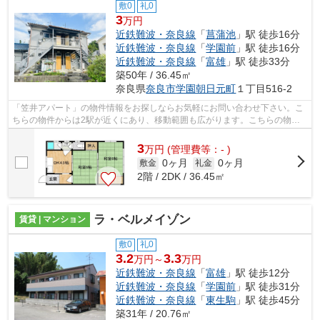
敷0
礼0
3
万円
近鉄難波・奈良線
「
菖蒲池
」駅 徒歩16分
近鉄難波・奈良線
「
学園前
」駅 徒歩16分
近鉄難波・奈良線
「
富雄
」駅 徒歩33分
築50年 / 36.45㎡
奈良県
奈良市
学園朝日元町
１丁目516-2
「笠井アパート」の物件情報をお探しならお気軽にお問い合わせ下さい。こ
ちらの物件からは2駅が近くにあり、移動範囲も広がります。こちらの物件
はアパートです。最上階の物件です。 ...
3
万
円
(管理費等：- )
0ヶ月
0ヶ月
敷金
礼金
2階 / 2DK / 36.45㎡
ラ・ベルメイゾン
賃貸 | マンション
敷0
礼0
3.2
3.3
万円～
万円
近鉄難波・奈良線
「
富雄
」駅 徒歩12分
近鉄難波・奈良線
「
学園前
」駅 徒歩31分
近鉄難波・奈良線
「
東生駒
」駅 徒歩45分
築31年 / 20.76㎡