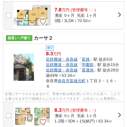
す。こちらの物件はマンションです。近...
7.8
万
円
(管理費等：- )
0ヶ月
1ヶ月
敷金
礼金
3階 / 3LDK / 70.50㎡
カーサ２
賃貸 | 一戸建て
敷0
8.3
万円
近鉄難波・奈良線
「
富雄
」駅 徒歩5分
近鉄難波・奈良線
「
学園前
」駅 徒歩15分
近鉄難波・奈良線
「
菖蒲池
」駅 徒歩28分
築49年 / 63.34㎡
奈良県
奈良市
富雄元町
１丁目３－１６－
８
近場にサークルＫもあるので、夜食や飲み物を買いに行くのも楽々。二人で
も暮らせますので新婚さんにもオススメできます。お住まいにも事務所にも
なるお住まいで使い勝手が良い。近隣...
8.3
万
円
(管理費等：- )
0ヶ月
1ヶ月
敷金
礼金
1-2階 / 3DK＋1S(納戸) / 63.34㎡