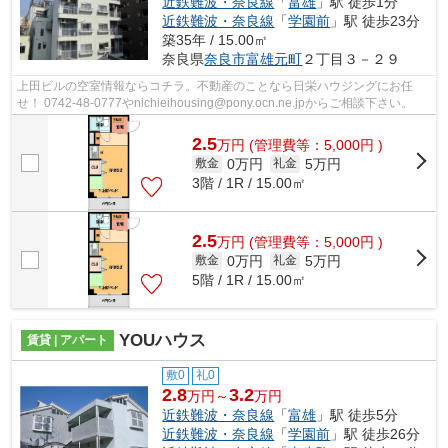
近鉄難波・奈良線
「
富雄
」駅 徒歩1分
近鉄難波・奈良線
「
学園前
」駅 徒歩23分
築35年 / 15.00㎡
奈良県
奈良市
富雄元町
２丁目３－２９
上田ビルの空室情報ならコチラ。不動産のことなら日栄ハウジングにお任
せ！ 0742-48-0777やnichieihousing@pony.ocn.ne.jpからご相談下さい。
2.5
万
円
(管理費等：5,000円 )
0万円
5万円
敷金
礼金
3階 / 1R / 15.00㎡
2.5
万
円
(管理費等：5,000円 )
0万円
5万円
敷金
礼金
5階 / 1R / 15.00㎡
YOUハウス
賃貸 | アパート
敷0
礼0
2.8
3.2
万円～
万円
近鉄難波・奈良線
「
富雄
」駅 徒歩5分
近鉄難波・奈良線
「
学園前
」駅 徒歩26分