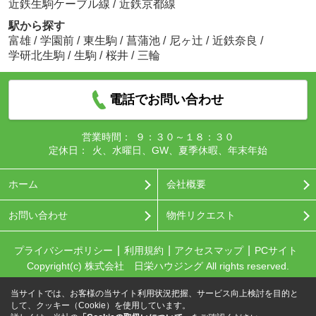
近鉄生駒ケーブル線
/
近鉄京都線
駅から探す
富雄
/
学園前
/
東生駒
/
菖蒲池
/
尼ヶ辻
/
近鉄奈良
/
学研北生駒
/
生駒
/
桜井
/
三輪
電話でお問い合わせ
営業時間：
９：３０～１８：３０
定休日：
火、水曜日、GW、夏季休暇、年末年始
ホーム
会社概要
お問い合わせ
物件リクエスト
プライバシーポリシー
利用規約
アクセスマップ
PCサイト
Copyright(c) 株式会社 日栄ハウジング All rights reserved.
当サイトでは、お客様の当サイト利用状況把握、サービス向上検討を目的と
して、クッキー（Cookie）を使用しています。