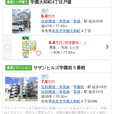
学園大和町4丁目戸建
賃貸 | 一戸建て
敷0
6.8
万円
近鉄難波・奈良線
「
富雄
」駅 徒歩20分
築47年 / 77.83㎡
奈良県
奈良市
学園大和町
４丁目
6.8
万
円
(管理費等：- )
1ヶ月
敷金
-
礼金
- / 4DK / 77.83㎡
サザンヒルズ学園前５番館
賃貸 | マンション
敷0
7.8
万円
近鉄難波・奈良線
「
学園前
」駅 徒歩16分
近鉄難波・奈良線
「
富雄
」駅 徒歩12分
築38年 / 70.50㎡
奈良県
奈良市
学園大和町
６丁目696
ファミリーマートまで徒歩2分と近場にコンビニがあるのもポイント。収納
はクロゼット・押入など豊富なので、衣類や履き物の整理がしやすく便利で