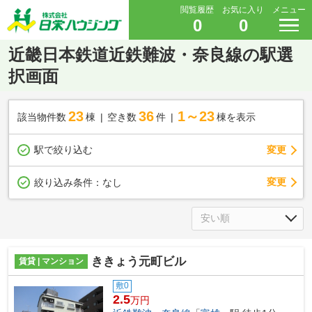
閲覧履歴
お気に入り
メニュー
0
0
近畿日本鉄道近鉄難波・奈良線の駅選
択画面
23
36
1～23
該当物件数
棟
空き数
件
棟を表示
駅で絞り込む
変更
変更
絞り込み条件：
なし
ききょう元町ビル
賃貸 | マンション
敷0
2.5
万円