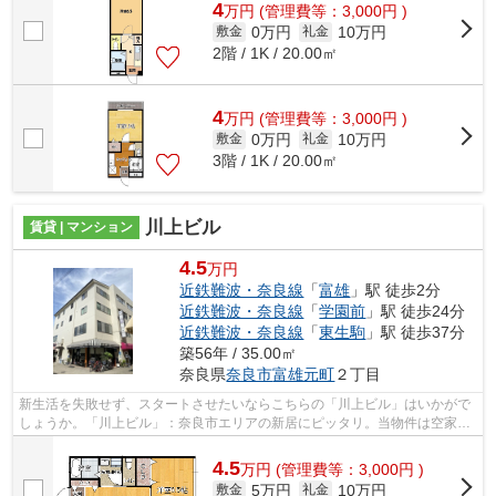
4
万
円
(管理費等：3,000円 )
0万円
10万円
敷金
礼金
2階 / 1K / 20.00㎡
4
万
円
(管理費等：3,000円 )
0万円
10万円
敷金
礼金
3階 / 1K / 20.00㎡
川上ビル
賃貸 | マンション
4.5
万円
近鉄難波・奈良線
「
富雄
」駅 徒歩2分
近鉄難波・奈良線
「
学園前
」駅 徒歩24分
近鉄難波・奈良線
「
東生駒
」駅 徒歩37分
築56年 / 35.00㎡
奈良県
奈良市
富雄元町
２丁目
新生活を失敗せず、スタートさせたいならこちらの「川上ビル」はいかがで
しょうか。「川上ビル」：奈良市エリアの新居にピッタリ。当物件は空家で
すので、内覧もスムーズです。近鉄難...
4.5
万
円
(管理費等：3,000円 )
5万円
10万円
敷金
礼金