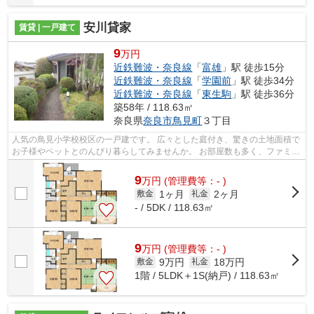
安川貸家
賃貸 | 一戸建て
9
万円
近鉄難波・奈良線
「
富雄
」駅 徒歩15分
近鉄難波・奈良線
「
学園前
」駅 徒歩34分
近鉄難波・奈良線
「
東生駒
」駅 徒歩36分
築58年 / 118.63㎡
奈良県
奈良市
鳥見町
３丁目
人気の鳥見小学校校区の一戸建です。 広々とした庭付き、驚きの土地面積で
お子様やペットとのんびり暮らしてみませんか。 お部屋数も多く、ファミリ
ーさんや荷物の多い方も安心です♪お...
9
万
円
(管理費等：- )
1ヶ月
2ヶ月
敷金
礼金
- / 5DK / 118.63㎡
9
万
円
(管理費等：- )
9万円
18万円
敷金
礼金
1階 / 5LDK＋1S(納戸) / 118.63㎡