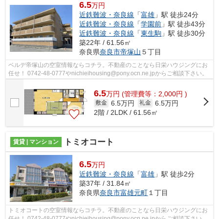
6.5
万円
近鉄難波・奈良線
「
富雄
」駅 徒歩24分
近鉄難波・奈良線
「
学園前
」駅 徒歩43分
近鉄難波・奈良線
「
東生駒
」駅 徒歩30分
築22年 / 61.56㎡
奈良県
奈良市
帝塚山
５丁目
ベルデ帝塚山の空室情報ならコチラ。不動産のことなら日栄ハウジングにお
任せ！ 0742-48-0777やnichieihousing@pony.ocn.ne.jpからご相談下さい。
6.5
万
円
(管理費等：2,000円 )
6.5万円
6.5万円
敷金
礼金
2階 / 2LDK / 61.56㎡
トミオコート
賃貸 | マンション
6.5
万円
近鉄難波・奈良線
「
富雄
」駅 徒歩2分
築37年 / 31.84㎡
奈良県
奈良市
富雄元町
１丁目
トミオコートの空室情報ならコチラ。不動産のことなら日栄ハウジングにお
任せ！ 0742-48-0777やnichieihousing@pony.ocn.ne.jpからご相談下さい。