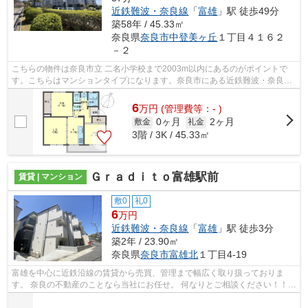
近鉄難波・奈良線
「
富雄
」駅 徒歩49分
築58年 / 45.33㎡
奈良県
奈良市
中登美ヶ丘
１丁目４１６２
－２
こちらの物件は奈良市立 二名小学校まで2003m以内にあるのがポイントで
す。こちらはマンションタイプになります。奈良市にある近鉄難波・奈良線
学園前周辺の物件をお求めの方は当社に...
6
万
円
(管理費等：- )
0ヶ月
2ヶ月
敷金
礼金
3階 / 3K / 45.33㎡
Ｇｒａｄｉｔｏ富雄駅前
賃貸 | マンション
敷0
礼0
6
万円
近鉄難波・奈良線
「
富雄
」駅 徒歩3分
築2年 / 23.90㎡
奈良県
奈良市
富雄北
１丁目4-19
富雄を中心に近鉄沿線の賃貸から売買、管理まで幅広く取り扱っておりま
す。 奈良の不動産のことなら当社にお任せ。 何なりとご相談ください！！
その他沿線の物件も取り扱っております...