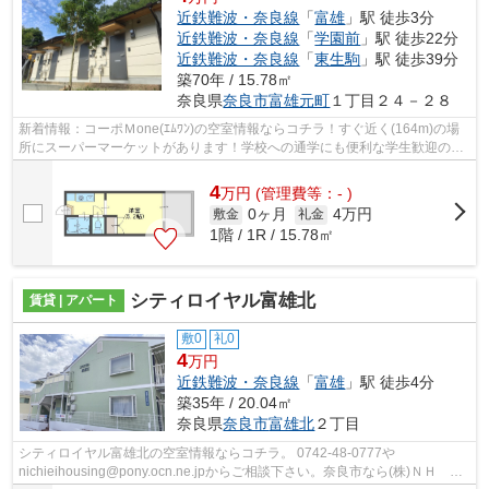
近鉄難波・奈良線
「
富雄
」駅 徒歩3分
近鉄難波・奈良線
「
学園前
」駅 徒歩22分
近鉄難波・奈良線
「
東生駒
」駅 徒歩39分
築70年 / 15.78㎡
奈良県
奈良市
富雄元町
１丁目２４－２８
新着情報：コーポＭone(ｴﾑﾜﾝ)の空室情報ならコチラ！すぐ近く(164m)の場
所にスーパーマーケットがあります！学校への通学にも便利な学生歓迎の住
まいはこちら☆掃除に手間のかからないI...
4
万
円
(管理費等：- )
0ヶ月
4万円
敷金
礼金
1階 / 1R / 15.78㎡
シティロイヤル富雄北
賃貸 | アパート
敷0
礼0
4
万円
近鉄難波・奈良線
「
富雄
」駅 徒歩4分
築35年 / 20.04㎡
奈良県
奈良市
富雄北
２丁目
シティロイヤル富雄北の空室情報ならコチラ。 0742-48-0777や
nichieihousing@pony.ocn.ne.jpからご相談下さい。奈良市なら(株)ＮＨ 日