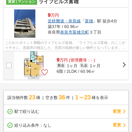
ライフヒルズ富雄
賃貸 | マンション
9
万円
近鉄難波・奈良線
「
富雄
」駅 徒歩4分
築37年 / 60.96㎡
奈良県
奈良市
富雄元町
３丁目
こだわりポイント満載のライフヒルズ富雄。「ライフヒルズ富雄」のここが
イチオシ。洗面所の独立した、充実の収納が嬉しい物件となっています。料
理を一気に作れるため毎日忙しい人に...
9
万
円
(管理費等：- )
1ヶ月
1ヶ月
敷金
礼金
6階 / 2LDK / 60.96㎡
23
36
1～23
該当物件数
棟
空き数
件
棟を表示
駅で絞り込む
変更
変更
絞り込み条件：
なし