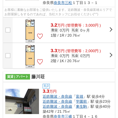
奈良県
奈良市
三松
１丁目１３－１
お客様に素敵なお部屋をご提供いたします。近鉄難波・奈良線富雄エリアで
お部屋探しをするのであれば、当社スタッフにお任せください(^^)
3.2
万
円
(管理費等：3,000円 )
0万円
0ヶ月
敷金
礼金
1階 / 1R / 20.76㎡
3.3
万
円
(管理費等：2,000円 )
0万円
0万円
敷金
礼金
2階 / 1K / 20.76㎡
藤川荘
賃貸 | アパート
礼0
3.3
万円
近鉄難波・奈良線
「
富雄
」駅 徒歩4分
近鉄難波・奈良線
「
学園前
」駅 徒歩23分
近鉄難波・奈良線
「
東生駒
」駅 徒歩40分
築42年 / 21.75㎡
奈良県
奈良市
三碓
１丁目４－１６