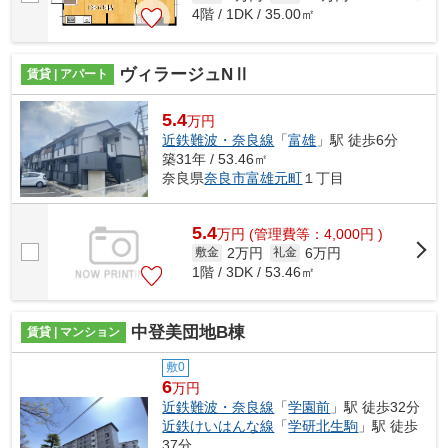
4階 / 1DK / 35.00㎡
ヴィラージュNⅡ
賃貸 | アパート
5.4
万円
近鉄難波・奈良線
「
富雄
」駅 徒歩6分
築31年 / 53.46㎡
奈良県
奈良市
富雄元町
１丁目
5.4
万
円
(管理費等：4,000円 )
2万円
6万円
敷金
礼金
1階 / 3DK / 53.46㎡
中登美団地B棟
賃貸 | マンション
敷0
6
万円
近鉄難波・奈良線
「
学園前
」駅 徒歩32分
近鉄けいはんな線
「
学研北生駒
」駅 徒歩
37分