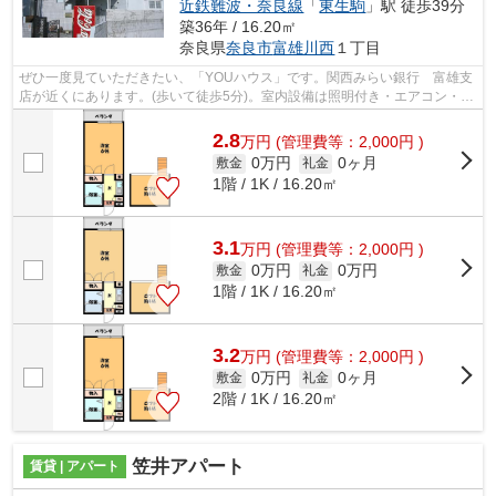
近鉄難波・奈良線
「
東生駒
」駅 徒歩39分
築36年 / 16.20㎡
奈良県
奈良市
富雄川西
１丁目
ぜひ一度見ていただきたい、「YOUハウス」です。関西みらい銀行 富雄支
店が近くにあります。(歩いて徒歩5分)。室内設備は照明付き・エアコン・ロ
フトなど大変充実しております。家賃5...
2.8
万
円
(管理費等：2,000円 )
0万円
0ヶ月
敷金
礼金
1階 / 1K / 16.20㎡
3.1
万
円
(管理費等：2,000円 )
0万円
0万円
敷金
礼金
1階 / 1K / 16.20㎡
3.2
万
円
(管理費等：2,000円 )
0万円
0ヶ月
敷金
礼金
2階 / 1K / 16.20㎡
笠井アパート
賃貸 | アパート