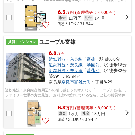
6.5
万
円
(管理費等：4,000円 )
10万円
1ヶ月
敷金
礼金
3階 / 1DK / 31.84㎡
ユニーブル富雄
賃貸 | マンション
6.8
万円
近鉄難波・奈良線
「
富雄
」駅 徒歩6分
近鉄難波・奈良線
「
学園前
」駅 徒歩18分
近鉄難波・奈良線
「
菖蒲池
」駅 徒歩32分
築39年 / 63.94㎡
奈良県
奈良市
富雄元町
１丁目8-29
近鉄難波・奈良線富雄周辺への引っ越しをお考えなら「ユニーブル富雄」。
ファミリー世帯の方に最適。 お引越を検討しているなら、当社の賃貸物件は
いかがでしょうか。当社は地域に特...
6.8
万
円
(管理費等：8,000円 )
1ヶ月
13万円
敷金
礼金
3階 / 3LDK / 63.94㎡