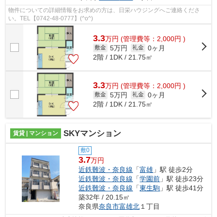
物件についての詳細情報をお求めの方は、日栄ハウジングへご連絡くださ
い。TEL【0742-48-0777】(^o^)
3.3
万
円
(管理費等：2,000円 )
5万円
0ヶ月
敷金
礼金
2階 / 1DK / 21.75㎡
3.3
万
円
(管理費等：2,000円 )
5万円
0ヶ月
敷金
礼金
2階 / 1DK / 21.75㎡
SKYマンション
賃貸 | マンション
敷0
3.7
万円
近鉄難波・奈良線
「
富雄
」駅 徒歩2分
近鉄難波・奈良線
「
学園前
」駅 徒歩23分
近鉄難波・奈良線
「
東生駒
」駅 徒歩41分
築32年 / 20.15㎡
奈良県
奈良市
富雄北
１丁目