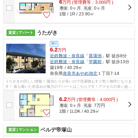
6
万
円
(管理費等：3,000円 )
0ヶ月
0ヶ月
敷金
礼金
1階 / 1R / 23.90㎡
うたがき
賃貸 | アパート
敷0
6.2
万円
近鉄難波・奈良線
「
菖蒲池
」駅 徒歩8分
近鉄難波・奈良線
「
学園前
」駅 徒歩13分
築19年 / 40.29㎡
奈良県
奈良市
あやめ池北
１丁目7-14
うたがきの詳しい情報！ 陽当たりが良いので洗濯物もすぐ乾く物件になりま
す！ 落ち着いた街並みが魅力のアパートはこちらです！アクセスの良い徒歩
8分の物件です！ 奈良市エリアにあ...
6.2
万
円
(管理費等：4,000円 )
0ヶ月
7万円
敷金
礼金
1階 / 1LDK / 40.29㎡
ベルデ帝塚山
賃貸 | マンション