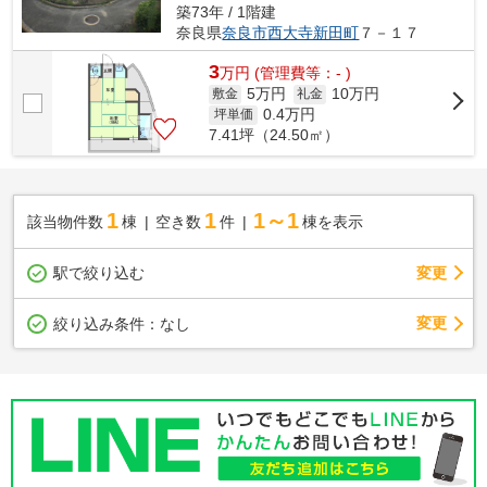
築73年 / 1階建
奈良県
奈良市
西大寺新田町
７－１７
3
万
円
(管理費等：- )
5万円
10万円
敷金
礼金
0.4
万円
坪単価
7.41坪（24.50㎡）
1
1
1～1
該当物件数
棟
空き数
件
棟を表示
駅で絞り込む
変更
変更
絞り込み条件：
なし