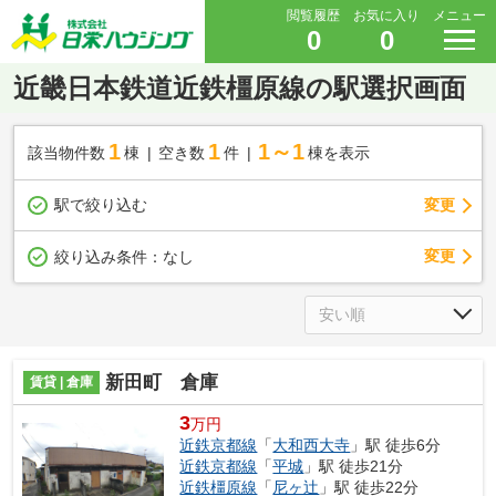
閲覧履歴
お気に入り
メニュー
0
0
近畿日本鉄道近鉄橿原線の駅選択画面
1
1
1～1
該当物件数
棟
空き数
件
棟を表示
駅で絞り込む
変更
変更
絞り込み条件：
なし
新田町 倉庫
賃貸 | 倉庫
3
万円
近鉄京都線
「
大和西大寺
」駅 徒歩6分
近鉄京都線
「
平城
」駅 徒歩21分
近鉄橿原線
「
尼ヶ辻
」駅 徒歩22分