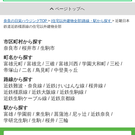
ページトップへ
奈良の日栄ハウジングTOP
>
(住宅以外建物全部)路線・駅から探す
>
近畿日本
鉄道近鉄橿原線の住宅以外建物全部
市区町村から探す
奈良市
/
桜井市
/
生駒市
町名から探す
富雄元町
/
富雄北
/
三碓
/
富雄川西
/
学園大和町
/
三松
/
帝塚山
/
二名
/
鳥見町
/
中登美ヶ丘
路線から探す
近鉄難波・奈良線
/
近鉄けいはんな線
/
桜井線
/
近鉄橿原線
/
近鉄大阪線
/
近鉄生駒線
/
近鉄生駒ケーブル線
/
近鉄京都線
駅から探す
富雄
/
学園前
/
東生駒
/
菖蒲池
/
尼ヶ辻
/
近鉄奈良
/
学研北生駒
/
生駒
/
桜井
/
三輪