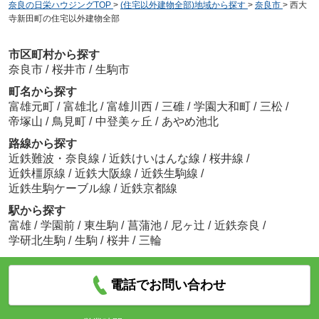
奈良の日栄ハウジングTOP
>
(住宅以外建物全部)地域から探す
>
奈良市
>
西大
寺新田町の住宅以外建物全部
市区町村から探す
奈良市
/
桜井市
/
生駒市
町名から探す
富雄元町
/
富雄北
/
富雄川西
/
三碓
/
学園大和町
/
三松
/
帝塚山
/
鳥見町
/
中登美ヶ丘
/
あやめ池北
路線から探す
近鉄難波・奈良線
/
近鉄けいはんな線
/
桜井線
/
近鉄橿原線
/
近鉄大阪線
/
近鉄生駒線
/
近鉄生駒ケーブル線
/
近鉄京都線
駅から探す
富雄
/
学園前
/
東生駒
/
菖蒲池
/
尼ヶ辻
/
近鉄奈良
/
学研北生駒
/
生駒
/
桜井
/
三輪
電話でお問い合わせ