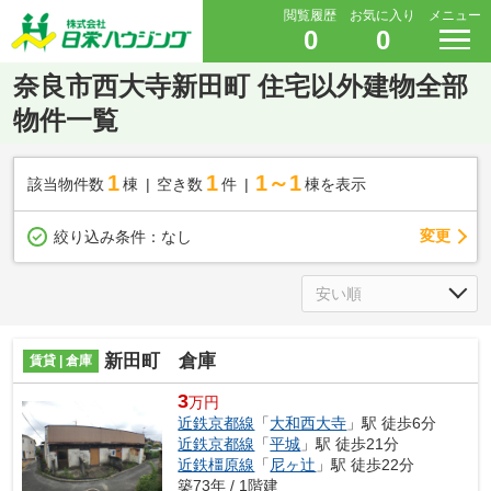
閲覧履歴
お気に入り
メニュー
0
0
奈良市西大寺新田町 住宅以外建物全部
物件一覧
1
1
1～1
該当物件数
棟
空き数
件
棟を表示
変更
絞り込み条件：
なし
新田町 倉庫
賃貸 | 倉庫
3
万円
近鉄京都線
「
大和西大寺
」駅 徒歩6分
近鉄京都線
「
平城
」駅 徒歩21分
近鉄橿原線
「
尼ヶ辻
」駅 徒歩22分
築73年 / 1階建