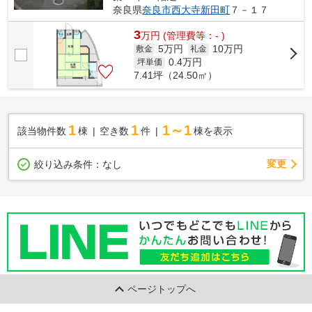
奈良県
奈良市
西大寺新田町
７－１７
3
万
円
(管理費等：- )
5万円
10万円
敷金
礼金
0.4
万円
坪単価
7.41坪（24.50㎡）
1
1
1～1
該当物件数
棟
空き数
件
棟を表示
変更
絞り込み条件：
なし
ページトップへ