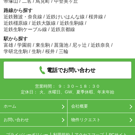
帝塚山
/
二名
/
鳥見町
/
中登美ヶ丘
路線から探す
近鉄難波・奈良線
/
近鉄けいはんな線
/
桜井線
/
近鉄橿原線
/
近鉄大阪線
/
近鉄生駒線
/
近鉄生駒ケーブル線
/
近鉄京都線
駅から探す
富雄
/
学園前
/
東生駒
/
菖蒲池
/
尼ヶ辻
/
近鉄奈良
/
学研北生駒
/
生駒
/
桜井
/
三輪
電話でお問い合わせ
営業時間：
９：３０～１８：３０
定休日：
火、水曜日、GW、夏季休暇、年末年始
ホーム
会社概要
お問い合わせ
物件リクエスト
プライバシーポリシー
利用規約
アクセスマップ
PCサイト