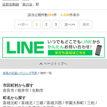
近鉄生駒線
「
萩の台
」駅
該当公開件数
294
件
1-100
件表示
<<前へ
1
2
3
次へ>>
最初
ページトップへ
奈良の日栄ハウジングTOP
>
物件一覧
市区町村から探す
奈良市
/
桜井市
/
生駒市
町名から探す
富雄元町
/
富雄北
/
三碓
/
富雄川西
/
学園大和町
/
三松
/