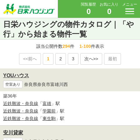
閲覧履歴
お気に入り
メニュー
0
0
日栄ハウジングの物件カタログ｜「や
行」から始まる物件一覧
該当公開件数
294
件
1-100
件表示
<<前へ
1
2
3
次へ>>
最初
YOUハウス
奈良県奈良市富雄川西
空室あり
築36年
近鉄難波・奈良線
「
富雄
」駅
近鉄難波・奈良線
「
学園前
」駅
近鉄難波・奈良線
「
東生駒
」駅
安川貸家