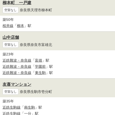
柳本町 一戸建
奈良県天理市柳本町
空室なし
築50年
桜井線
「
柳本
」駅
山中店舗
奈良県奈良市富雄北
空室なし
築23年
近鉄難波・奈良線
「
富雄
」駅
近鉄難波・奈良線
「
学園前
」駅
近鉄難波・奈良線
「
東生駒
」駅
友喜マンション
奈良県生駒市壱分町
空室なし
築35年
近鉄生駒線
「
南生駒
」駅
近鉄生駒線
「
一分
」駅