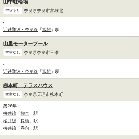
山中駐輪場
奈良県奈良市富雄北
空室あり
-
近鉄難波・奈良線
「
富雄
」駅
山里モータープール
奈良県奈良市三碓
空室なし
-
近鉄難波・奈良線
「
富雄
」駅
柳本町 テラスハウス
奈良県天理市柳本町
空室なし
築26年
桜井線
「
柳本
」駅
桜井線
「
長柄
」駅
桜井線
「
巻向
」駅