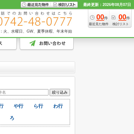
最終更新：2026年08月07日
00
00
件
件
最近見た物件
検討リスト
：火、水曜日、GW、夏季休暇、年末年始
行
や行
ら行
わ行
ろ