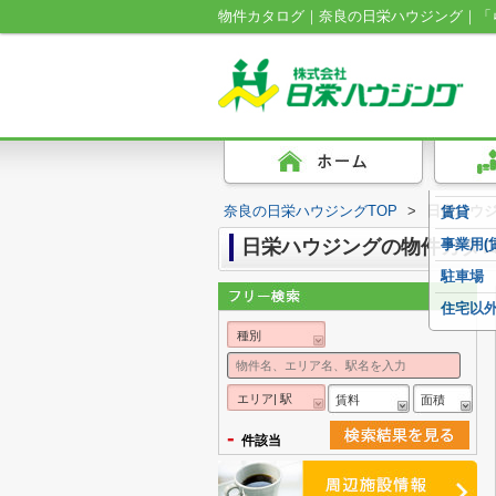
物件カタログ｜奈良の日栄ハウジング｜「
奈良の日栄ハウジングTOP
>
日栄ハウ
賃貸
日栄ハウジングの物件カタ
事業用(
駐車場
住宅以
種別
エリア| 駅
賃料
面積
-
件該当