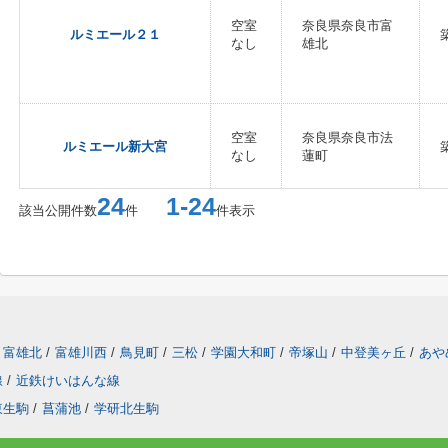
空室
奈良県奈良市富
ルミエール２１
なし
雄北
空室
奈良県奈良市法
ルミエール新大宮
なし
蓮町
24
1-24
該当公開件数
件
件表示
富雄北
/
富雄川西
/
鳥見町
/
三松
/
学園大和町
/
帝塚山
/
中登美ヶ丘
/
あや
線
/
近鉄けいはんな線
東生駒
/
菖蒲池
/
学研北生駒