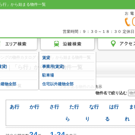
ら行」から始まる物件一覧
営業時間：９：３０～１８：３０
定休日
ジングの物件カタログ｜「ら行」から始まる物件一覧
賃貸
ログ｜「ら行」から始まる物件一覧
賃貸)
事業用(賃貸)
駐車場
外建物全部
住宅以外建物全部
物件一覧
空室がある物件のみ表示
物件名で絞り込む
あ行
か行
さ行
た行
な行
は行
ま
ら
り
る
れ
24
1-24