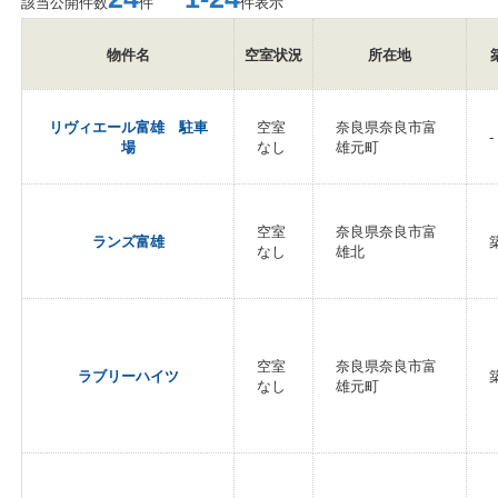
該当公開件数
件
件表示
物件名
空室状況
所在地
リヴィエール富雄 駐車
空室
奈良県奈良市富
-
場
なし
雄元町
空室
奈良県奈良市富
ランズ富雄
なし
雄北
空室
奈良県奈良市富
ラブリーハイツ
なし
雄元町