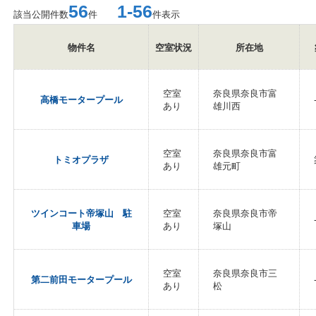
56
1-56
該当公開件数
件
件表示
物件名
空室状況
所在地
空室
奈良県奈良市富
高橋モータープール
あり
雄川西
空室
奈良県奈良市富
トミオプラザ
あり
雄元町
ツインコート帝塚山 駐
空室
奈良県奈良市帝
車場
あり
塚山
空室
奈良県奈良市三
第二前田モータープール
あり
松