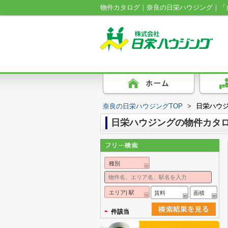
物件カタログ｜奈良の日栄ハウジング｜「
奈良の日栄ハウジングTOP
>
日栄ハウ
日栄ハウジングの物件カタ
種別
エリア| 駅
賃料
面積
-
件該当