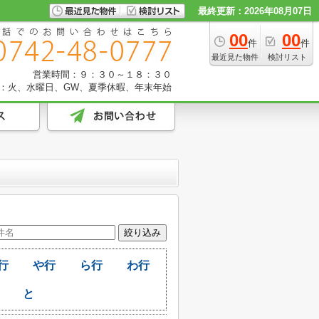
最終更新：2026年08月07日
00
00
件
件
最近見た物件
検討リスト
営業時間：９：３０～１８：３０
：火、水曜日、GW、夏季休暇、年末年始
行
や行
ら行
わ行
と