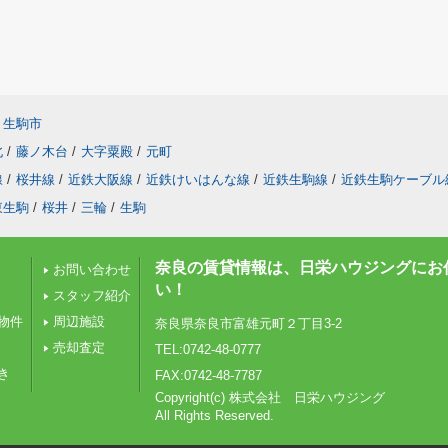
生駒市
北
/
藤ノ木台
/
大字粟殿
/
元町
線
/
桜井線
/
近鉄大阪線
/
近鉄けいはんな線
/
近鉄生駒線
/
近鉄生駒ケーブル
東生駒
/
桜井
/
三輪
/
生駒
奈良の賃貸情報は、日栄ハウジングにお
お問い合わせ
い！
スタッフ紹介
物件
周辺施設
奈良県奈良市富雄元町２丁目3-2
売却査定
TEL:0742-48-0777
き
FAX:0742-48-7787
Copyright(c) 株式会社 日栄ハウジング
All Rights Reserved.