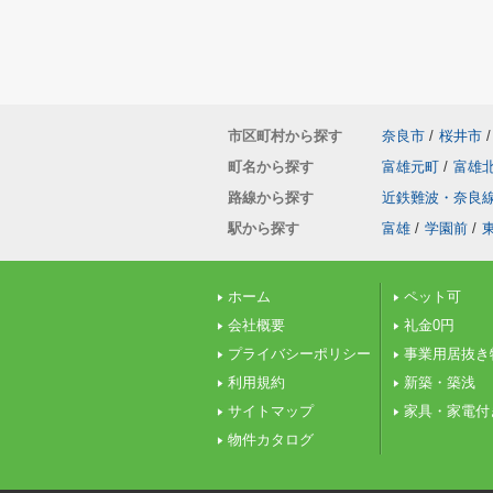
市区町村から探す
奈良市
/
桜井市
/
町名から探す
富雄元町
/
富雄
路線から探す
近鉄難波・奈良
駅から探す
富雄
/
学園前
/
ホーム
ペット可
会社概要
礼金0円
プライバシーポリシー
事業用居抜き
利用規約
新築・築浅
サイトマップ
家具・家電付
物件カタログ