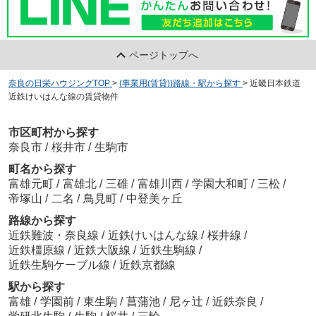
ページトップへ
奈良の日栄ハウジングTOP
>
(事業用(賃貸))路線・駅から探す
>
近畿日本鉄道
近鉄けいはんな線の賃貸物件
市区町村から探す
奈良市
/
桜井市
/
生駒市
町名から探す
富雄元町
/
富雄北
/
三碓
/
富雄川西
/
学園大和町
/
三松
/
帝塚山
/
二名
/
鳥見町
/
中登美ヶ丘
路線から探す
近鉄難波・奈良線
/
近鉄けいはんな線
/
桜井線
/
近鉄橿原線
/
近鉄大阪線
/
近鉄生駒線
/
近鉄生駒ケーブル線
/
近鉄京都線
駅から探す
富雄
/
学園前
/
東生駒
/
菖蒲池
/
尼ヶ辻
/
近鉄奈良
/