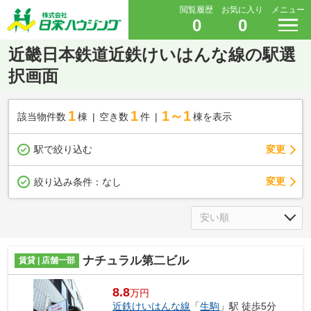
閲覧履歴
お気に入り
メニュー
0
0
近畿日本鉄道近鉄けいはんな線の駅選
択画面
1
1
1～1
該当物件数
棟
空き数
件
棟を表示
駅で絞り込む
変更
変更
絞り込み条件：
なし
ナチュラル第二ビル
賃貸 | 店舗一部
8.8
万円
近鉄けいはんな線
「
生駒
」駅 徒歩5分