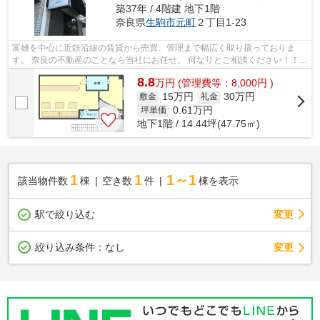
築37年 / 4階建 地下1階
奈良県
生駒市
元町
２丁目1-23
富雄を中心に近鉄沿線の賃貸から売買、管理まで幅広く取り扱っておりま
す。 奈良の不動産のことなら当社にお任せ。 何なりとご相談ください！！
その他沿線の物件も取り扱っております...
8.8
万
円
(管理費等：8,000円 )
15万円
30万円
敷金
礼金
0.61
万円
坪単価
地下1階 / 14.44坪(47.75㎡)
1
1
1～1
該当物件数
棟
空き数
件
棟を表示
駅で絞り込む
変更
変更
絞り込み条件：
なし