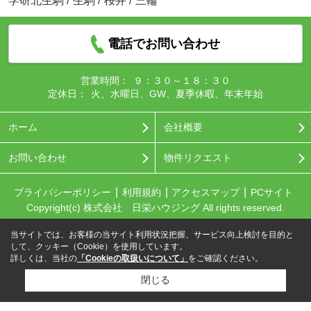
学研北生駒
/
生駒
/
桜井
/
三輪
電話でお問い合わせ
営業時間：
９：３０～１８：３０
定休日：
火、水曜日、GW、夏季休暇、年末年始
ホーム
会社概要
お問い合わせ
物件リクエスト
プライバシーポリシー
利用規約
アクセスマップ
PCサイト
Copyright(c) 株式会社 日栄ハウジング All rights reserved.
当サイトでは、お客様の当サイト利用状況把握、サービス向上検討を目的と
して、クッキー（Cookie）を使用しています。
詳しくは、当社の
「Cookieの取扱いについて」
をご確認ください。
閉じる