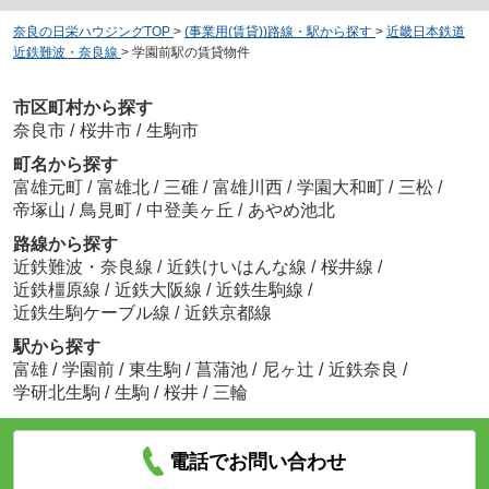
奈良の日栄ハウジングTOP
>
(事業用(賃貸))路線・駅から探す
>
近畿日本鉄道
近鉄難波・奈良線
>
学園前駅の賃貸物件
市区町村から探す
奈良市
/
桜井市
/
生駒市
町名から探す
富雄元町
/
富雄北
/
三碓
/
富雄川西
/
学園大和町
/
三松
/
帝塚山
/
鳥見町
/
中登美ヶ丘
/
あやめ池北
路線から探す
近鉄難波・奈良線
/
近鉄けいはんな線
/
桜井線
/
近鉄橿原線
/
近鉄大阪線
/
近鉄生駒線
/
近鉄生駒ケーブル線
/
近鉄京都線
駅から探す
富雄
/
学園前
/
東生駒
/
菖蒲池
/
尼ヶ辻
/
近鉄奈良
/
学研北生駒
/
生駒
/
桜井
/
三輪
電話でお問い合わせ