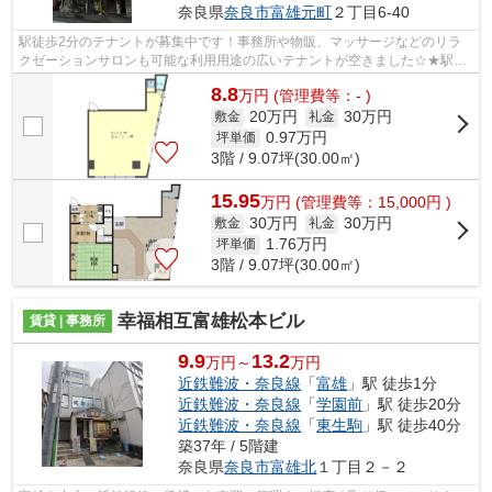
奈良県
奈良市
富雄元町
２丁目6-40
駅徒歩2分のテナントが募集中です！事務所や物販、マッサージなどのリラ
クゼーションサロンも可能な利用用途の広いテナントが空きました☆★駅す
ぐで道路に面しているので視認もしていた...
8.8
万
円
(管理費等：- )
20万円
30万円
敷金
礼金
0.97
万円
坪単価
3階 / 9.07坪(30.00㎡)
15.95
万
円
(管理費等：15,000円 )
30万円
30万円
敷金
礼金
1.76
万円
坪単価
3階 / 9.07坪(30.00㎡)
幸福相互富雄松本ビル
賃貸 | 事務所
9.9
13.2
万円～
万円
近鉄難波・奈良線
「
富雄
」駅 徒歩1分
近鉄難波・奈良線
「
学園前
」駅 徒歩20分
近鉄難波・奈良線
「
東生駒
」駅 徒歩40分
築37年 / 5階建
奈良県
奈良市
富雄北
１丁目２－２