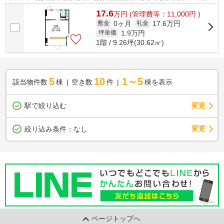
前で視認性も高い立地でおススメです...
17.6
万
円
(管理費等：11,000円 )
0ヶ月
17.6万円
敷金
礼金
1.9
万円
坪単価
1階 / 9.26坪(30.62㎡)
5
10
1～5
該当物件数
棟
空き数
件
棟を表示
駅で絞り込む
変更
変更
絞り込み条件：
なし
ページトップへ