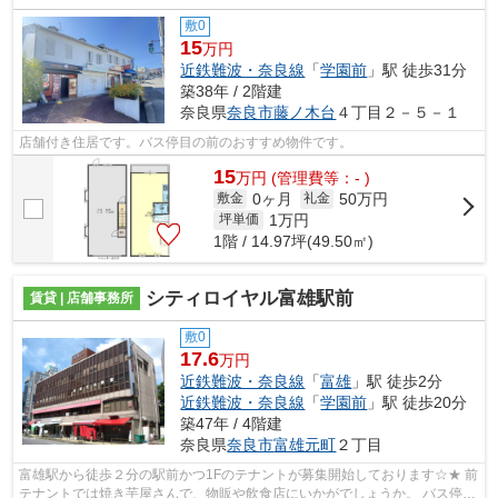
敷0
15
万円
近鉄難波・奈良線
「
学園前
」駅 徒歩31分
築38年 / 2階建
奈良県
奈良市
藤ノ木台
４丁目２－５－１
店舗付き住居です。バス停目の前のおすすめ物件です。
15
万
円
(管理費等：- )
0ヶ月
50万円
敷金
礼金
1
万円
坪単価
1階 / 14.97坪(49.50㎡)
シティロイヤル富雄駅前
賃貸 | 店舗事務所
敷0
17.6
万円
近鉄難波・奈良線
「
富雄
」駅 徒歩2分
近鉄難波・奈良線
「
学園前
」駅 徒歩20分
築47年 / 4階建
奈良県
奈良市
富雄元町
２丁目
富雄駅から徒歩２分の駅前かつ1Fのテナントが募集開始しております☆★ 前
テナントでは焼き芋屋さんで、物販や飲食店にいかがでしょうか。 バス停の