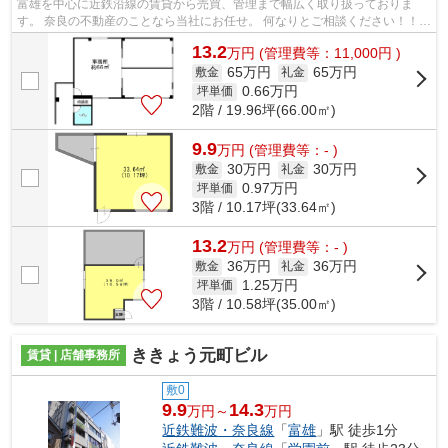
富雄を中心に近鉄沿線の賃貸から売買、管理まで幅広く取り扱っておりま
す。 奈良の不動産のことなら当社にお任せ。 何なりとご相談ください！！
その他沿線の物件も取り扱っております...
13.2
万
円
(管理費等：11,000円 )
65万円
65万円
敷金
礼金
0.66
万円
坪単価
2階 / 19.96坪(66.00㎡)
9.9
万
円
(管理費等：- )
30万円
30万円
敷金
礼金
0.97
万円
坪単価
3階 / 10.17坪(33.64㎡)
13.2
万
円
(管理費等：- )
36万円
36万円
敷金
礼金
1.25
万円
坪単価
3階 / 10.58坪(35.00㎡)
ききょう元町ビル
賃貸 | 店舗事務所
敷0
9.9
14.3
万円～
万円
近鉄難波・奈良線
「
富雄
」駅 徒歩1分