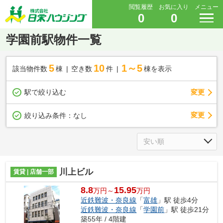
閲覧履歴
お気に入り
メニュー
0
0
学園前駅物件一覧
5
10
1～5
該当物件数
棟
空き数
件
棟を表示
駅で絞り込む
変更
変更
絞り込み条件：
なし
川上ビル
賃貸 | 店舗一部
8.8
15.95
万円～
万円
近鉄難波・奈良線
「
富雄
」駅 徒歩4分
近鉄難波・奈良線
「
学園前
」駅 徒歩21分
築55年 / 4階建