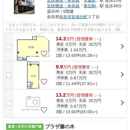
近鉄難波・奈良線
「
学園前
」駅 徒歩23分
近鉄難波・奈良線
「
東生駒
」駅 徒歩38分
築35年 / 6階建
奈良県
奈良市
富雄元町
２丁目
「ききょう元町ビル」のここがイチオシ。歩いて徒歩1分の場所にダイコク
ドラッグもあります。周辺には、徒歩1分で利用できる駅があります。2駅利
用できる場所にあり、アクセスが便利で...
14.3
万
円
(管理費等：- )
0万円
30万円
敷金
礼金
1.04
万円
坪単価
1階 / 13.69坪(45.28㎡)
9.9
万
円
(管理費等：- )
0万円
30万円
敷金
礼金
0.87
万円
坪単価
2階 / 11.44坪(37.82㎡)
13.2
万
円
(管理費等：- )
0万円
30万円
敷金
礼金
0.67
万円
坪単価
3階 / 19.66坪(65.00㎡)
プラザ藤の木
賃貸 | 住宅付店舗戸建