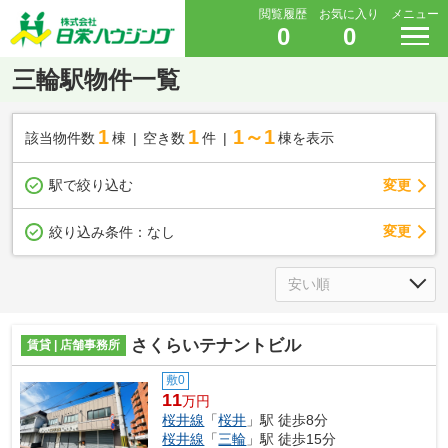
閲覧履歴
お気に入り
メニュー
0
0
三輪駅物件一覧
1
1
1～1
該当物件数
棟
空き数
件
棟を表示
駅で絞り込む
変更
変更
絞り込み条件：
なし
さくらいテナントビル
賃貸 | 店舗事務所
敷0
11
万円
桜井線
「
桜井
」駅 徒歩8分
桜井線
「
三輪
」駅 徒歩15分