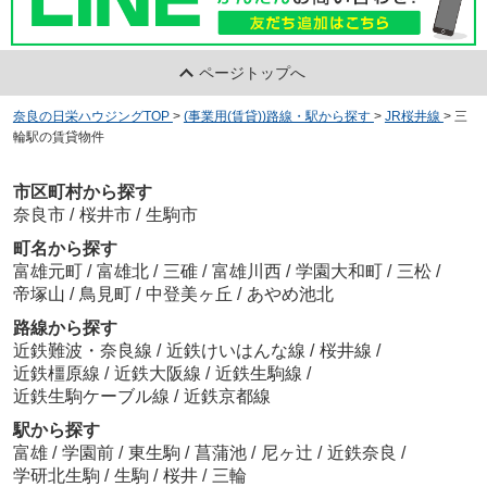
ページトップへ
奈良の日栄ハウジングTOP
>
(事業用(賃貸))路線・駅から探す
>
JR桜井線
>
三
輪駅の賃貸物件
市区町村から探す
奈良市
/
桜井市
/
生駒市
町名から探す
富雄元町
/
富雄北
/
三碓
/
富雄川西
/
学園大和町
/
三松
/
帝塚山
/
鳥見町
/
中登美ヶ丘
/
あやめ池北
路線から探す
近鉄難波・奈良線
/
近鉄けいはんな線
/
桜井線
/
近鉄橿原線
/
近鉄大阪線
/
近鉄生駒線
/
近鉄生駒ケーブル線
/
近鉄京都線
駅から探す
富雄
/
学園前
/
東生駒
/
菖蒲池
/
尼ヶ辻
/
近鉄奈良
/
学研北生駒
/
生駒
/
桜井
/
三輪