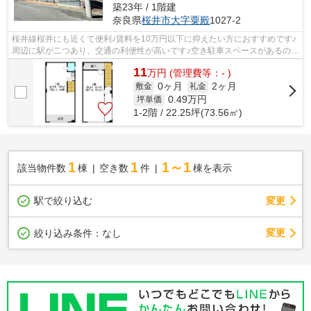
築23年 / 1階建
奈良県
桜井市
大字粟殿
1027-2
桜井線桜井にも近くて便利♪賃料を10万円以下に抑えたい方におすすめです♪
周辺に駅が二つあり、交通の利便性が高いです♪空き駐車スペースがあるの
で、近くに駐車することができます(*´...
11
万
円
(管理費等：- )
0ヶ月
2ヶ月
敷金
礼金
0.49
万円
坪単価
1-2階 / 22.25坪(73.56㎡)
1
1
1～1
該当物件数
棟
空き数
件
棟を表示
駅で絞り込む
変更
変更
絞り込み条件：
なし