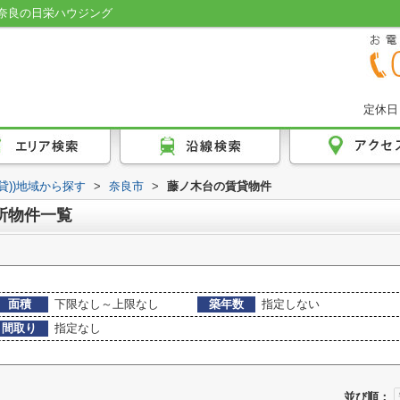
奈良の日栄ハウジング
定休日
賃貸))地域から探す
>
奈良市
>
藤ノ木台の賃貸物件
所物件一覧
面積
下限なし～上限なし
築年数
指定しない
間取り
指定なし
並び順：