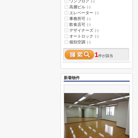
ワンフロア
(-)
高層ビル
(-)
エレベーター
(-)
事務所可
(-)
飲食店可
(-)
デザイナーズ
(-)
オートロック
(-)
個別空調
(-)
1
件が該当
新着物件