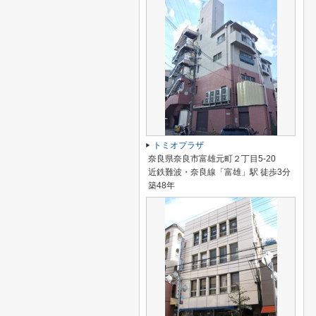
トミオプラザ
奈良県奈良市富雄元町２丁目5-20
近鉄難波・奈良線「富雄」駅 徒歩3分
築48年