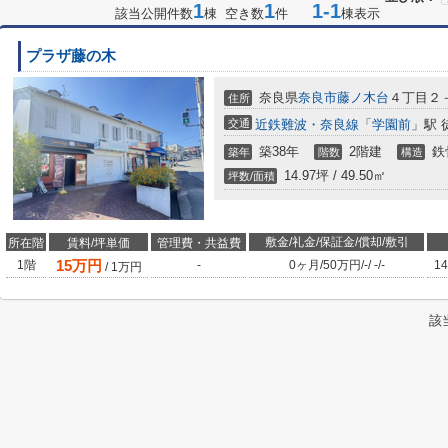
1
1
1-1
該当公開件数
棟 空き数
件
棟表示
プラザ藤の木
奈良県
奈良市
藤ノ木台
４丁目２
住所
交通
近鉄難波・奈良線
「
学園前
」駅 
築38年
2階建
鉄
築年
階数
構造
14.97坪 / 49.50㎡
坪数/面積
敷金/礼金/保証金/償却/敷引
所在階
賃料/坪単価
管理費・共益費
15
万円
1階
-
0ヶ月
/
50万円
/
-
/
-
/
-
14
/
1
万円
該