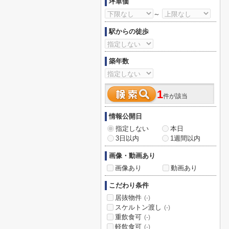
坪単価
～
駅からの徒歩
築年数
1
件が該当
情報公開日
指定しない
本日
3日以内
1週間以内
画像・動画あり
画像あり
動画あり
こだわり条件
居抜物件
(-)
スケルトン渡し
(-)
重飲食可
(-)
軽飲食可
(-)