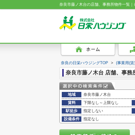
奈良市藤ノ木台の店舗、事務所物件一覧｜
奈良の日栄ハウジングTOP
>
(事業用(
奈良市藤ノ木台 店舗、事務
地域
奈良市藤ノ木台
賃料
下限なし～上限なし
駅徒歩
指定しない
設備条件
指定なし