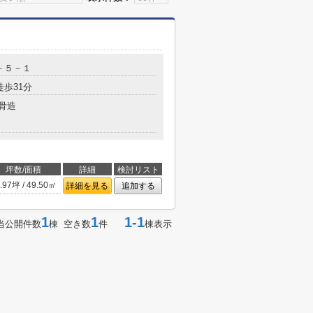
－５－１
徒歩31分
骨造
坪数/面積
詳細
検討リスト
.97坪 / 49.50㎡
詳細を見る
追加する
1
1
1-1
当公開件数
棟 空き数
件
棟表示