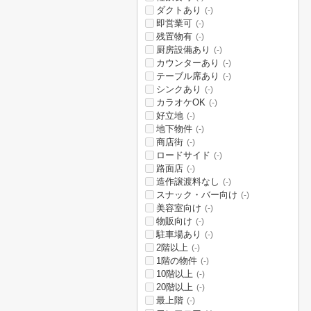
ダクトあり
(-)
即営業可
(-)
残置物有
(-)
厨房設備あり
(-)
カウンターあり
(-)
テーブル席あり
(-)
シンクあり
(-)
カラオケOK
(-)
好立地
(-)
地下物件
(-)
商店街
(-)
ロードサイド
(-)
路面店
(-)
造作譲渡料なし
(-)
スナック・バー向け
(-)
美容室向け
(-)
物販向け
(-)
駐車場あり
(-)
2階以上
(-)
1階の物件
(-)
10階以上
(-)
20階以上
(-)
最上階
(-)