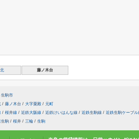
北
藤ノ木台
生駒市
北
/
藤ノ木台
/
大字粟殿
/
元町
線
/
桜井線
/
近鉄大阪線
/
近鉄けいはんな線
/
近鉄生駒線
/
近鉄生駒ケーブル
東生駒
/
桜井
/
三輪
/
生駒