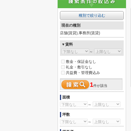
種別で絞り込む
現在の種別
店舗(賃貸),事務所(賃貸)
▼賃料
～
敷金・保証金なし
礼金・敷引なし
共益費・管理費込み
1
件が該当
面積
～
坪数
～