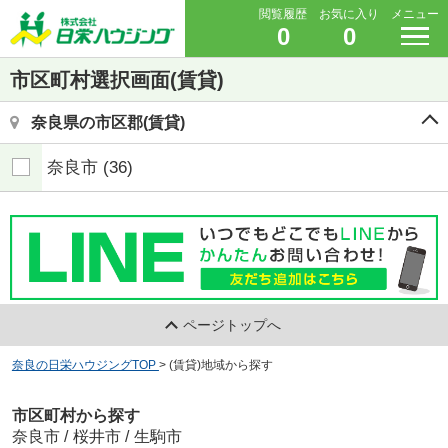
閲覧履歴
お気に入り
メニュー
0
0
市区町村選択画面(賃貸)
奈良県の市区郡(賃貸)
奈良市
(36)
ページトップへ
奈良の日栄ハウジングTOP
>
(賃貸)地域から探す
市区町村から探す
奈良市
/
桜井市
/
生駒市