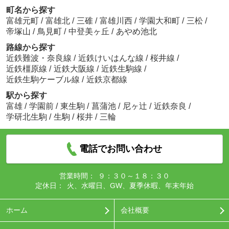
町名から探す
富雄元町
/
富雄北
/
三碓
/
富雄川西
/
学園大和町
/
三松
/
帝塚山
/
鳥見町
/
中登美ヶ丘
/
あやめ池北
路線から探す
近鉄難波・奈良線
/
近鉄けいはんな線
/
桜井線
/
近鉄橿原線
/
近鉄大阪線
/
近鉄生駒線
/
近鉄生駒ケーブル線
/
近鉄京都線
駅から探す
富雄
/
学園前
/
東生駒
/
菖蒲池
/
尼ヶ辻
/
近鉄奈良
/
学研北生駒
/
生駒
/
桜井
/
三輪
電話でお問い合わせ
営業時間：
９：３０～１８：３０
定休日：
火、水曜日、GW、夏季休暇、年末年始
ホーム
会社概要