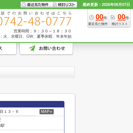
最終更新：2026年08月07日
00
00
件
件
最近見た物件
検討リスト
営業時間：９：３０～１８：３０
：火、水曜日、GW、夏季休暇、年末年始
目１３－６
MAP
▼
駅
前駅