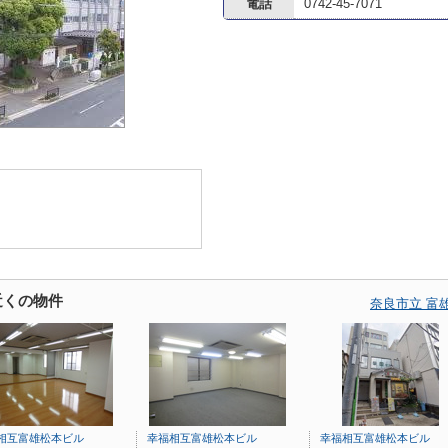
電話
0742-45-7071
近くの物件
奈良市立 富
相互富雄松本ビル
幸福相互富雄松本ビル
幸福相互富雄松本ビル