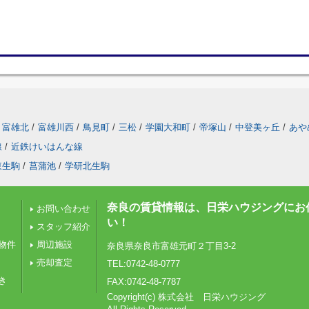
富雄北
/
富雄川西
/
鳥見町
/
三松
/
学園大和町
/
帝塚山
/
中登美ヶ丘
/
あや
線
/
近鉄けいはんな線
東生駒
/
菖蒲池
/
学研北生駒
奈良の賃貸情報は、日栄ハウジングにお
お問い合わせ
い！
スタッフ紹介
物件
周辺施設
奈良県奈良市富雄元町２丁目3-2
売却査定
TEL:0742-48-0777
き
FAX:0742-48-7787
Copyright(c) 株式会社 日栄ハウジング