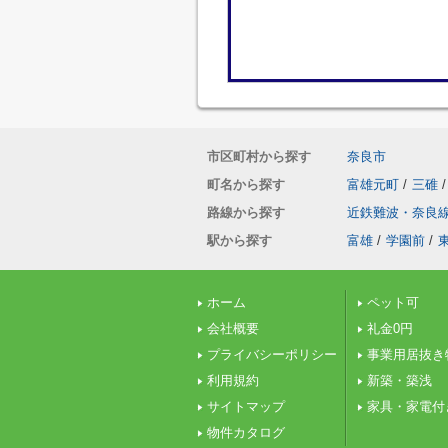
市区町村から探す
奈良市
町名から探す
富雄元町
/
三碓
/
路線から探す
近鉄難波・奈良
駅から探す
富雄
/
学園前
/
ホーム
ペット可
会社概要
礼金0円
プライバシーポリシー
事業用居抜き
利用規約
新築・築浅
サイトマップ
家具・家電付
物件カタログ