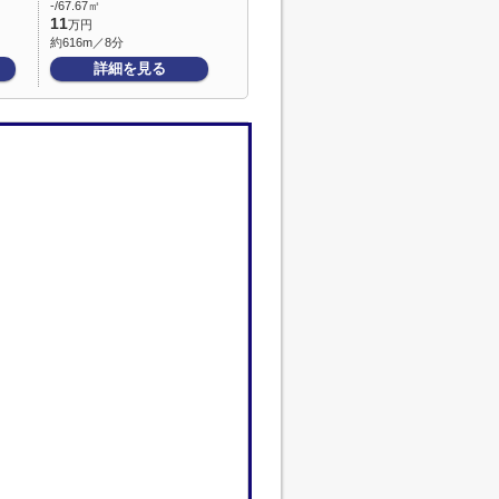
-/67.67㎡
11
万円
約616m／8分
詳細を見る