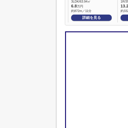
3LDK/63.94㎡
1R/3
6.8
13.
万円
約872m／11分
約33
詳細を見る