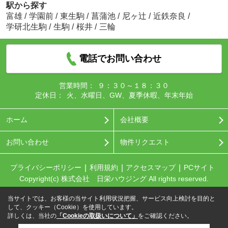
駅から探す
富雄
/
学園前
/
東生駒
/
菖蒲池
/
尼ヶ辻
/
近鉄奈良
/
学研北生駒
/
生駒
/
桜井
/
三輪
電話でお問い合わせ
営業時間：
９：３０～１８：３０
定休日：
火、水曜日、GW、夏季休暇、年末年始
ホーム
会社概要
お問い合わせ
物件リクエスト
プライバシーポリシー
利用規約
アクセスマップ
PCサイト
Copyright(c) 株式会社 日栄ハウジング All rights reserved.
当サイトでは、お客様の当サイト利用状況把握、サービス向上検討を目的と
して、クッキー（Cookie）を使用しています。
詳しくは、当社の
「Cookieの取扱いについて」
をご確認ください。