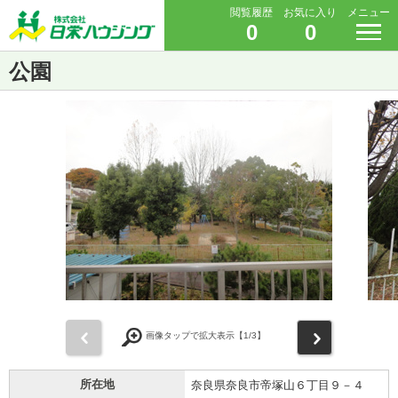
閲覧履歴
お気に入り
メニュー
0
0
公園
前
次
画像タップで拡大表示【
1
/3】
所在地
奈良県奈良市帝塚山６丁目９－４