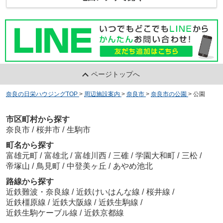
ページトップへ
奈良の日栄ハウジングTOP
>
周辺施設案内
>
奈良市
>
奈良市の公園
>
公園
市区町村から探す
奈良市
/
桜井市
/
生駒市
町名から探す
富雄元町
/
富雄北
/
富雄川西
/
三碓
/
学園大和町
/
三松
/
帝塚山
/
鳥見町
/
中登美ヶ丘
/
あやめ池北
路線から探す
近鉄難波・奈良線
/
近鉄けいはんな線
/
桜井線
/
近鉄橿原線
/
近鉄大阪線
/
近鉄生駒線
/
近鉄生駒ケーブル線
/
近鉄京都線