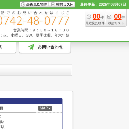
最終更新：2026年08月07日
00
00
件
件
最近見た物件
検討リスト
営業時間：９：３０～１８：３０
：火、水曜日、GW、夏季休暇、年末年始
目
MAP
▼
駅
駒駅
前駅