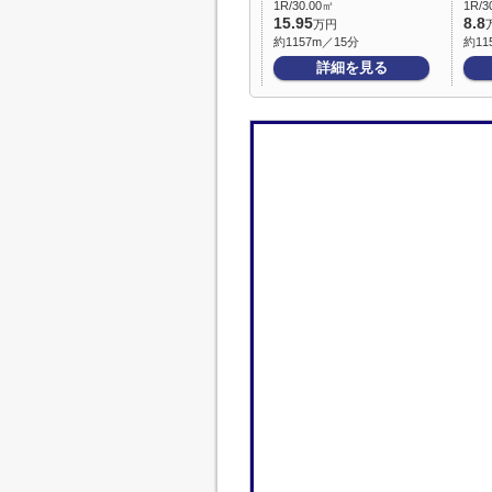
1R/30.00㎡
1R/3
15.95
8.8
万円
約1157m／15分
約11
詳細を見る