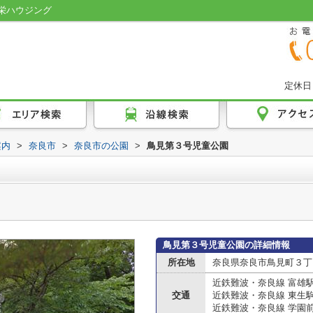
栄ハウジング
定休日
案内
>
奈良市
>
奈良市の公園
>
鳥見第３号児童公園
鳥見第３号児童公園の詳細情報
所在地
奈良県奈良市鳥見町３丁
近鉄難波・奈良線 富雄
交通
近鉄難波・奈良線 東生
近鉄難波・奈良線 学園