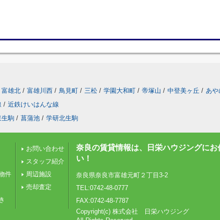
富雄北
/
富雄川西
/
鳥見町
/
三松
/
学園大和町
/
帝塚山
/
中登美ヶ丘
/
あや
線
/
近鉄けいはんな線
東生駒
/
菖蒲池
/
学研北生駒
奈良の賃貸情報は、日栄ハウジングにお
お問い合わせ
い！
スタッフ紹介
物件
周辺施設
奈良県奈良市富雄元町２丁目3-2
売却査定
TEL:0742-48-0777
き
FAX:0742-48-7787
Copyright(c) 株式会社 日栄ハウジング