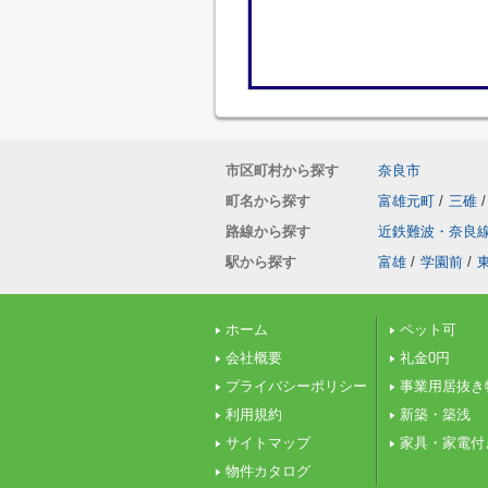
市区町村から探す
奈良市
町名から探す
富雄元町
/
三碓
/
路線から探す
近鉄難波・奈良
駅から探す
富雄
/
学園前
/
ホーム
ペット可
会社概要
礼金0円
プライバシーポリシー
事業用居抜き
利用規約
新築・築浅
サイトマップ
家具・家電付
物件カタログ