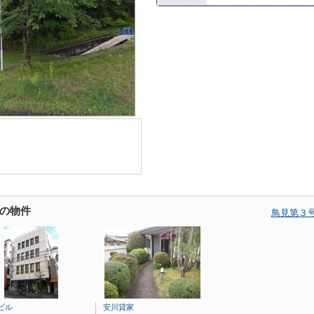
の物件
鳥見第３
ビル
安川貸家