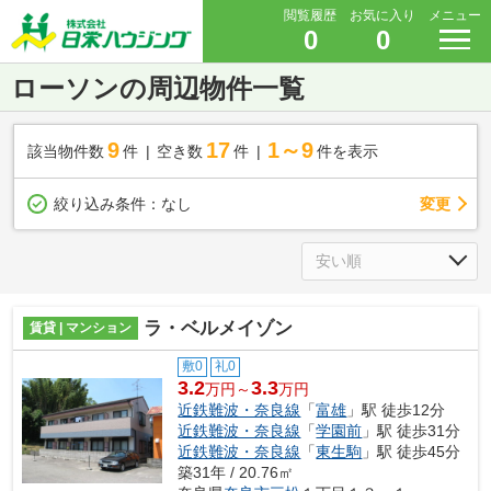
閲覧履歴
お気に入り
メニュー
0
0
ローソンの周辺物件一覧
9
17
1～9
該当物件数
件
空き数
件
件を表示
変更
絞り込み条件：
なし
ラ・ベルメイゾン
賃貸 | マンション
敷0
礼0
3.2
3.3
万円～
万円
近鉄難波・奈良線
「
富雄
」駅 徒歩12分
近鉄難波・奈良線
「
学園前
」駅 徒歩31分
近鉄難波・奈良線
「
東生駒
」駅 徒歩45分
築31年 / 20.76㎡