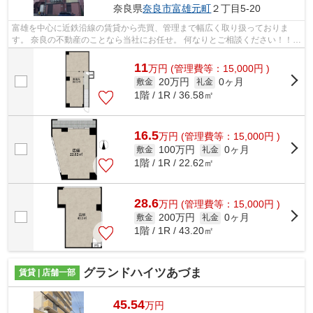
奈良県
奈良市
富雄元町
２丁目5-20
富雄を中心に近鉄沿線の賃貸から売買、管理まで幅広く取り扱っておりま
す。 奈良の不動産のことなら当社にお任せ。 何なりとご相談ください！！
その他沿線の物件も取り扱っております...
11
万
円
(管理費等：15,000円 )
20万円
0ヶ月
敷金
礼金
1階 / 1R / 36.58㎡
16.5
万
円
(管理費等：15,000円 )
100万円
0ヶ月
敷金
礼金
1階 / 1R / 22.62㎡
28.6
万
円
(管理費等：15,000円 )
200万円
0ヶ月
敷金
礼金
1階 / 1R / 43.20㎡
グランドハイツあづま
賃貸 | 店舗一部
45.54
万円