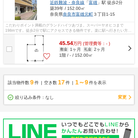
近鉄難波・奈良線
「
富雄
」駅 徒歩2分
築39年 / 152.00㎡
奈良県
奈良市
富雄元町
３丁目1-15
こだわりポイント満載のグランドハイツあづま。スーパーヤオヒコまで
198mです。徒歩2分で駅にアクセスできる物件です。楽に駅へ行きたい方に
は駅まで平坦な物件がおすすめです。
45.54
万
円
(管理費等：- )
1ヶ月
2ヶ月
敷金
礼金
1階 / - / 152.00㎡
9
17
1～9
該当物件数
件
空き数
件
件を表示
変更
絞り込み条件：
なし