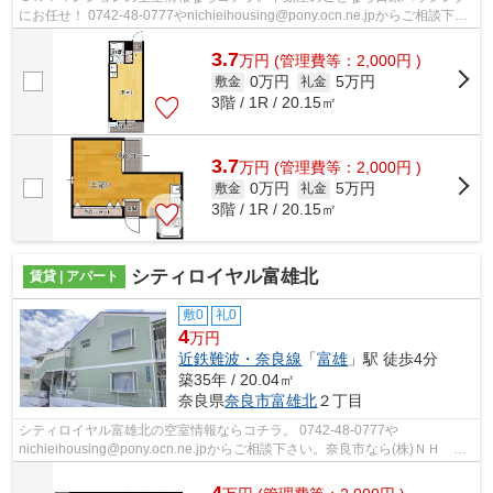
にお任せ！ 0742-48-0777やnichieihousing@pony.ocn.ne.jpからご相談下さ
い。
3.7
万
円
(管理費等：2,000円 )
0万円
5万円
敷金
礼金
3階 / 1R / 20.15㎡
3.7
万
円
(管理費等：2,000円 )
0万円
5万円
敷金
礼金
3階 / 1R / 20.15㎡
シティロイヤル富雄北
賃貸 | アパート
敷0
礼0
4
万円
近鉄難波・奈良線
「
富雄
」駅 徒歩4分
築35年 / 20.04㎡
奈良県
奈良市
富雄北
２丁目
シティロイヤル富雄北の空室情報ならコチラ。 0742-48-0777や
nichieihousing@pony.ocn.ne.jpからご相談下さい。奈良市なら(株)ＮＨ 日
栄ハウジングにお任せ。