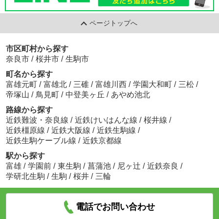
ページトップへ
市区町村から探す
奈良市
/
桜井市
/
生駒市
町名から探す
富雄元町
/
富雄北
/
三碓
/
富雄川西
/
学園大和町
/
三松
/
帝塚山
/
鳥見町
/
中登美ヶ丘
/
あやめ池北
路線から探す
近鉄難波・奈良線
/
近鉄けいはんな線
/
桜井線
/
近鉄橿原線
/
近鉄大阪線
/
近鉄生駒線
/
近鉄生駒ケーブル線
/
近鉄京都線
駅から探す
富雄
/
学園前
/
東生駒
/
菖蒲池
/
尼ヶ辻
/
近鉄奈良
/
学研北生駒
/
生駒
/
桜井
/
三輪
電話でお問い合わせ