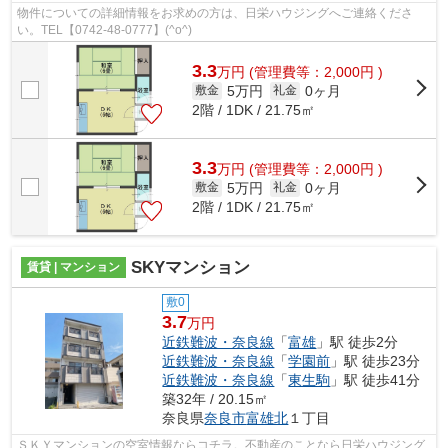
物件についての詳細情報をお求めの方は、日栄ハウジングへご連絡くださ
い。TEL【0742-48-0777】(^o^)
3.3
万
円
(管理費等：2,000円 )
5万円
0ヶ月
敷金
礼金
2階 / 1DK / 21.75㎡
3.3
万
円
(管理費等：2,000円 )
5万円
0ヶ月
敷金
礼金
2階 / 1DK / 21.75㎡
SKYマンション
賃貸 | マンション
敷0
3.7
万円
近鉄難波・奈良線
「
富雄
」駅 徒歩2分
近鉄難波・奈良線
「
学園前
」駅 徒歩23分
近鉄難波・奈良線
「
東生駒
」駅 徒歩41分
築32年 / 20.15㎡
奈良県
奈良市
富雄北
１丁目
ＳＫＹマンションの空室情報ならコチラ。不動産のことなら日栄ハウジング