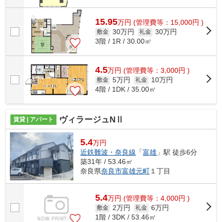
15.95
万
円
(管理費等：15,000円 )
30万円
30万円
敷金
礼金
3階 / 1R / 30.00㎡
4.5
万
円
(管理費等：3,000円 )
5万円
10万円
敷金
礼金
4階 / 1DK / 35.00㎡
ヴィラージュNⅡ
賃貸 | アパート
5.4
万円
近鉄難波・奈良線
「
富雄
」駅 徒歩6分
築31年 / 53.46㎡
奈良県
奈良市
富雄元町
１丁目
5.4
万
円
(管理費等：4,000円 )
2万円
6万円
敷金
礼金
1階 / 3DK / 53.46㎡