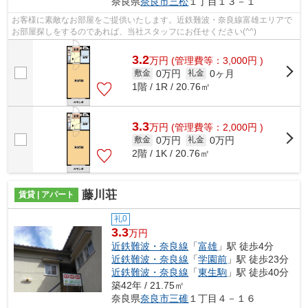
奈良県
奈良市
三松
１丁目１３－１
お客様に素敵なお部屋をご提供いたします。近鉄難波・奈良線富雄エリアで
お部屋探しをするのであれば、当社スタッフにお任せください(^^)
3.2
万
円
(管理費等：3,000円 )
0万円
0ヶ月
敷金
礼金
1階 / 1R / 20.76㎡
3.3
万
円
(管理費等：2,000円 )
0万円
0万円
敷金
礼金
2階 / 1K / 20.76㎡
藤川荘
賃貸 | アパート
礼0
3.3
万円
近鉄難波・奈良線
「
富雄
」駅 徒歩4分
近鉄難波・奈良線
「
学園前
」駅 徒歩23分
近鉄難波・奈良線
「
東生駒
」駅 徒歩40分
築42年 / 21.75㎡
奈良県
奈良市
三碓
１丁目４－１６