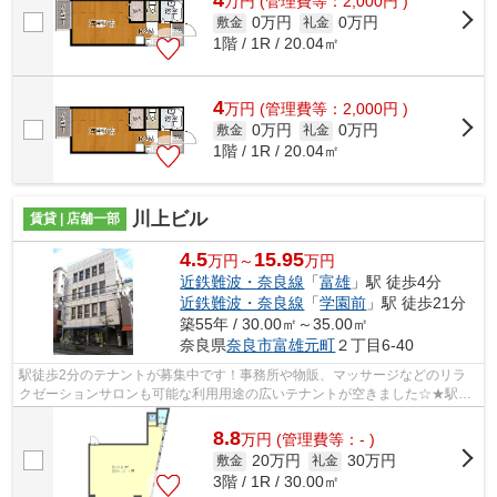
4
万
円
(管理費等：2,000円 )
0万円
0万円
敷金
礼金
1階 / 1R / 20.04㎡
4
万
円
(管理費等：2,000円 )
0万円
0万円
敷金
礼金
1階 / 1R / 20.04㎡
川上ビル
賃貸 | 店舗一部
4.5
15.95
万円～
万円
近鉄難波・奈良線
「
富雄
」駅 徒歩4分
近鉄難波・奈良線
「
学園前
」駅 徒歩21分
築55年 / 30.00㎡～35.00㎡
奈良県
奈良市
富雄元町
２丁目6-40
駅徒歩2分のテナントが募集中です！事務所や物販、マッサージなどのリラ
クゼーションサロンも可能な利用用途の広いテナントが空きました☆★駅す
ぐで道路に面しているので視認もしていた...
8.8
万
円
(管理費等：- )
20万円
30万円
敷金
礼金
3階 / 1R / 30.00㎡