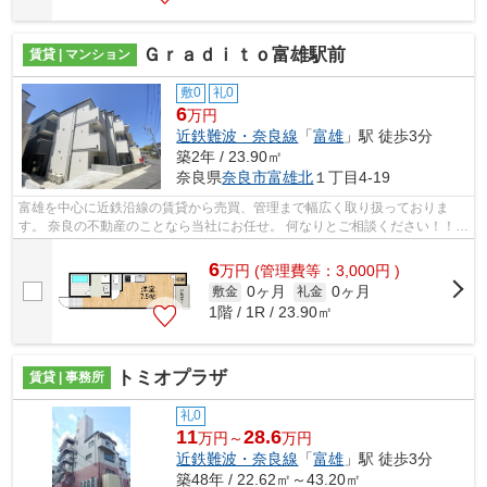
Ｇｒａｄｉｔｏ富雄駅前
賃貸 | マンション
敷0
礼0
6
万円
近鉄難波・奈良線
「
富雄
」駅 徒歩3分
築2年 / 23.90㎡
奈良県
奈良市
富雄北
１丁目4-19
富雄を中心に近鉄沿線の賃貸から売買、管理まで幅広く取り扱っておりま
す。 奈良の不動産のことなら当社にお任せ。 何なりとご相談ください！！
その他沿線の物件も取り扱っております...
6
万
円
(管理費等：3,000円 )
0ヶ月
0ヶ月
敷金
礼金
1階 / 1R / 23.90㎡
トミオプラザ
賃貸 | 事務所
礼0
11
28.6
万円～
万円
近鉄難波・奈良線
「
富雄
」駅 徒歩3分
築48年 / 22.62㎡～43.20㎡