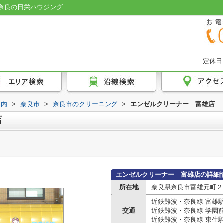
奈良の日栄ハウジング
定休日
案内
>
奈良市
>
奈良市のクリーニング
>
エンゼルクリーナー 富雄店
店
エンゼルクリーナー 富雄店の詳細
所在地
奈良県奈良市富雄元町２
近鉄難波・奈良線 富雄
交通
近鉄難波・奈良線 学園
近鉄難波・奈良線 東生