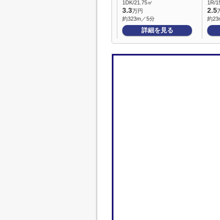
1DK/21.75㎡
1R/1
3.3
2.5
万円
約323m／5分
約23
詳細を見る