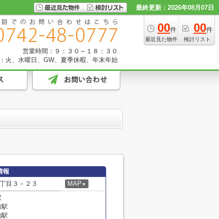
最終更新：2026年08月07日
00
00
件
件
最近見た物件
検討リスト
営業時間：９：３０～１８：３０
：火、水曜日、GW、夏季休暇、年末年始
情報
丁目３－２３
MAP
▼
駅
前駅
駒駅