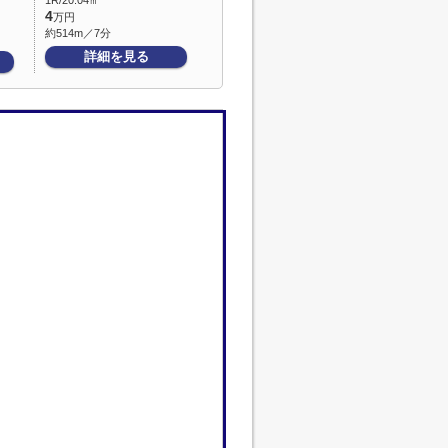
1R/20.04㎡
4
万円
約514m／7分
詳細を見る