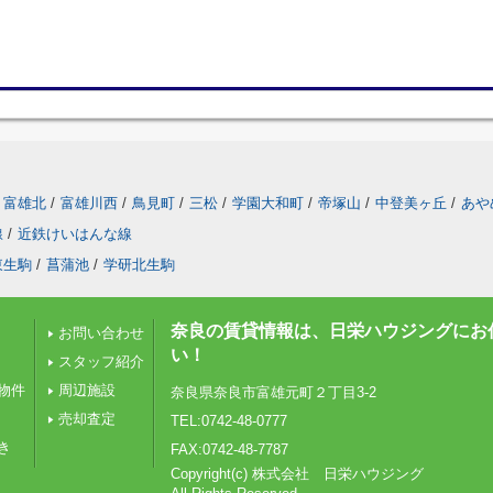
富雄北
/
富雄川西
/
鳥見町
/
三松
/
学園大和町
/
帝塚山
/
中登美ヶ丘
/
あや
線
/
近鉄けいはんな線
東生駒
/
菖蒲池
/
学研北生駒
奈良の賃貸情報は、日栄ハウジングにお
お問い合わせ
い！
スタッフ紹介
物件
周辺施設
奈良県奈良市富雄元町２丁目3-2
売却査定
TEL:0742-48-0777
き
FAX:0742-48-7787
Copyright(c) 株式会社 日栄ハウジング