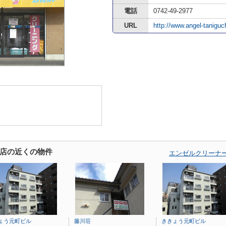
電話
0742-49-2977
URL
http://www.angel-taniguc
店の近くの物件
エンゼルクリーナ
ょう元町ビル
藤川荘
ききょう元町ビル