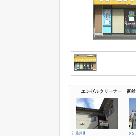
エンゼルクリーナー 富雄
藤川荘
きき