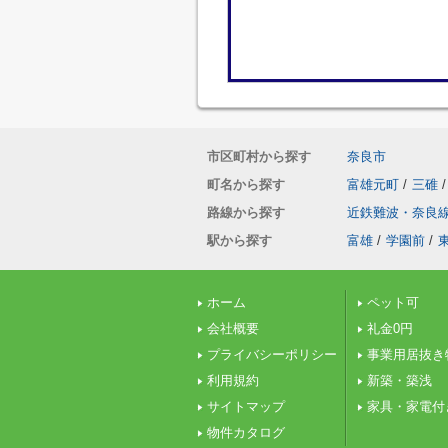
市区町村から探す
奈良市
町名から探す
富雄元町
/
三碓
/
路線から探す
近鉄難波・奈良
駅から探す
富雄
/
学園前
/
ホーム
ペット可
会社概要
礼金0円
プライバシーポリシー
事業用居抜き
利用規約
新築・築浅
サイトマップ
家具・家電付
物件カタログ