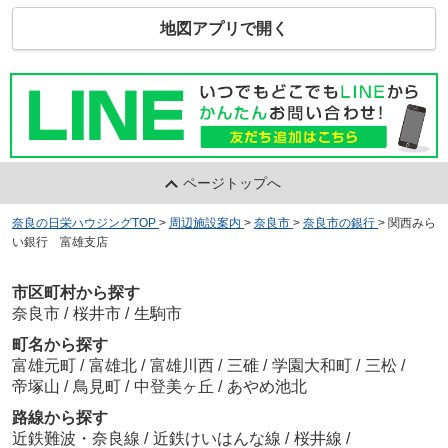
地図アプリで開く
ページトップへ
奈良の日栄ハウジングTOP
>
周辺施設案内
>
奈良市
>
奈良市の銀行
>
関西みら
い銀行 富雄支店
市区町村から探す
奈良市
/
桜井市
/
生駒市
町名から探す
富雄元町
/
富雄北
/
富雄川西
/
三碓
/
学園大和町
/
三松
/
帝塚山
/
鳥見町
/
中登美ヶ丘
/
あやめ池北
路線から探す
近鉄難波・奈良線
/
近鉄けいはんな線
/
桜井線
/