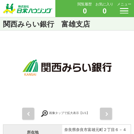
閲覧履歴
お気に入り
メニュー
0
0
関西みらい銀行 富雄支店
前
次
画像タップで拡大表示【
1
/1】
奈良県奈良市富雄元町２丁目６－４
所在地