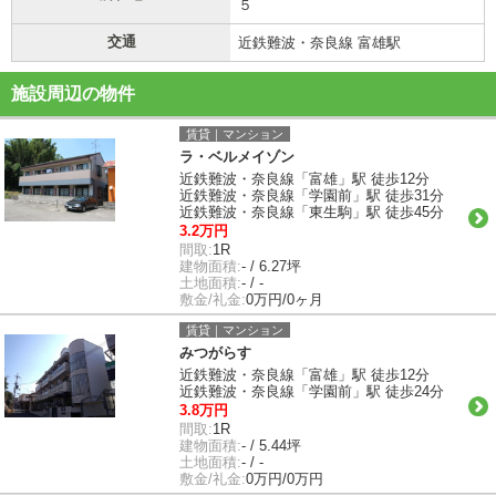
５
交通
近鉄難波・奈良線 富雄駅
施設周辺の物件
賃貸｜マンション
ラ・ベルメイゾン
近鉄難波・奈良線「富雄」駅 徒歩12分
近鉄難波・奈良線「学園前」駅 徒歩31分
近鉄難波・奈良線「東生駒」駅 徒歩45分
3.2万円
間取:
1R
建物面積:
- / 6.27坪
土地面積:
- / -
敷金/礼金:
0万円/0ヶ月
賃貸｜マンション
みつがらす
近鉄難波・奈良線「富雄」駅 徒歩12分
近鉄難波・奈良線「学園前」駅 徒歩24分
3.8万円
間取:
1R
建物面積:
- / 5.44坪
土地面積:
- / -
敷金/礼金:
0万円/0万円