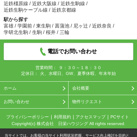
近鉄橿原線
/
近鉄大阪線
/
近鉄生駒線
/
近鉄生駒ケーブル線
/
近鉄京都線
駅から探す
富雄
/
学園前
/
東生駒
/
菖蒲池
/
尼ヶ辻
/
近鉄奈良
/
学研北生駒
/
生駒
/
桜井
/
三輪
電話でお問い合わせ
営業時間：
９：３０～１８：３０
定休日：
火、水曜日、GW、夏季休暇、年末年始
ホーム
会社概要
お問い合わせ
物件リクエスト
プライバシーポリシー
利用規約
アクセスマップ
PCサイト
Copyright(c) 株式会社 日栄ハウジング All rights reserved.
当サイトでは、お客様の当サイト利用状況把握、サービス向上検討を目的と