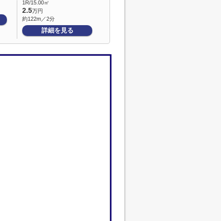
1R/15.00㎡
2.5
万円
約122m／2分
詳細を見る