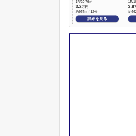
1R/20.76㎡
1R/1
3.2
3.8
万円
約957m／12分
約66
詳細を見る