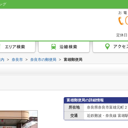
ング
定休日
案内
>
奈良市
>
奈良市の郵便局
>
富雄郵便局
富雄郵便局の詳細情報
所在地
奈良県奈良市富雄元町２
交通
近鉄難波・奈良線 富雄