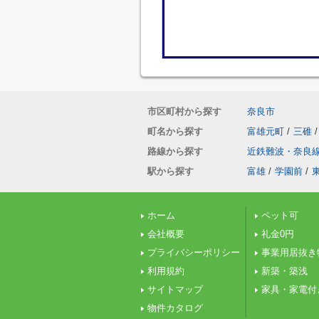
市区町村から探す
奈良市
町名から探す
富雄元町
/
三碓
/
路線から探す
近鉄難波・奈良
駅から探す
富雄
/
学園前
/
ホーム
ペット可
会社概要
礼金0円
プライバシーポリシー
事業用居抜き
利用規約
新築・築浅
サイトマップ
家具・家電付
物件カタログ