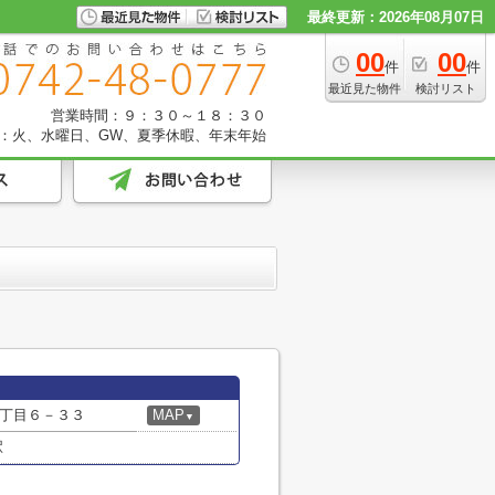
最終更新：2026年08月07日
00
00
件
件
最近見た物件
検討リスト
営業時間：９：３０～１８：３０
：火、水曜日、GW、夏季休暇、年末年始
丁目６－３３
MAP
▼
駅