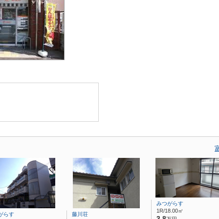
みつがらす
1R/18.00㎡
がらす
藤川荘
3.8