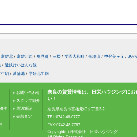
富雄北
/
富雄川西
/
鳥見町
/
三松
/
学園大和町
/
帝塚山
/
中登美ヶ丘
/
あや
線
/
近鉄けいはんな線
東生駒
/
菖蒲池
/
学研北生駒
奈良の賃貸情報は、日栄ハウジングにお
お問い合わせ
い！
スタッフ紹介
物件
周辺施設
奈良県奈良市富雄元町２丁目3-2
売却査定
TEL:0742-48-0777
き
FAX:0742-48-7787
Copyright(c) 株式会社 日栄ハウジング