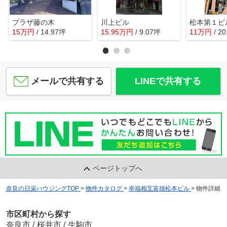
プラザ藤の木
川上ビル
松本第１ビ
15
万
円
/ 14.97坪
15.95
万
円
/ 9.07坪
11
万
円
/ 2
メールで共有する
LINEで共有する
ページトップへ
奈良の日栄ハウジングTOP
>
物件カタログ
>
幸福相互富雄松本ビル
>
物件詳細
市区町村から探す
奈良市
/
桜井市
/
生駒市