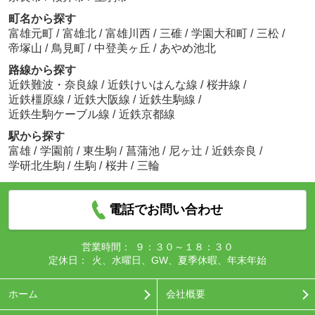
町名から探す
富雄元町
/
富雄北
/
富雄川西
/
三碓
/
学園大和町
/
三松
/
帝塚山
/
鳥見町
/
中登美ヶ丘
/
あやめ池北
路線から探す
近鉄難波・奈良線
/
近鉄けいはんな線
/
桜井線
/
近鉄橿原線
/
近鉄大阪線
/
近鉄生駒線
/
近鉄生駒ケーブル線
/
近鉄京都線
駅から探す
富雄
/
学園前
/
東生駒
/
菖蒲池
/
尼ヶ辻
/
近鉄奈良
/
学研北生駒
/
生駒
/
桜井
/
三輪
電話でお問い合わせ
営業時間：
９：３０～１８：３０
定休日：
火、水曜日、GW、夏季休暇、年末年始
ホーム
会社概要