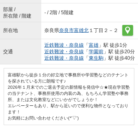
部屋 /
- / 2階 / 5階建
所在階 / 階建
所在地
奈良県
奈良市
富雄北
１丁目２－２
近鉄難波・奈良線
「
富雄
」駅 徒歩1分
交通
近鉄難波・奈良線
「
学園前
」駅 徒歩20分
近鉄難波・奈良線
「
東生駒
」駅 徒歩40分
富雄駅から徒歩１分の好立地で事務所や学習塾などのテナント
を探されている方に朗報です♪
2026年１月末でのご退去予定の新情報を発信中☆★現在学習塾
の当テナント、事務所使用の内装の為、もちろん学習塾や事務
所、または文化教室などにいかがでしょうか！
エレベーターもあり、駅から近いので便利な物件となっており
ます！
お気軽にお問い合わせください(*'▽')