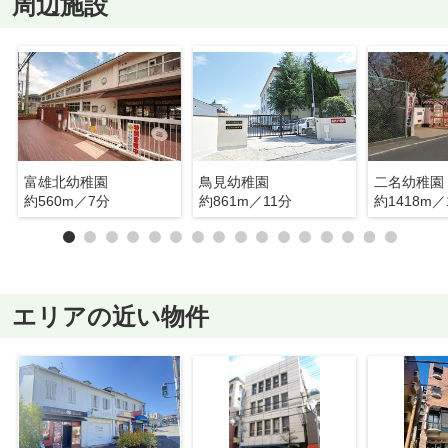
周辺施設
富雄北幼稚園
鳥見幼稚園
二名幼稚園
約560m／7分
約861m／11分
約1418m／
エリアの近い物件