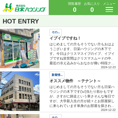
閲覧履歴
お気に入り
メニュー
0
0
HOT ENTRY
その...
イブイブですね！
はじめましての方もそうでない方もおはよ
うございます、日栄ハウジングの木下で
す。今日はクリスマスイブのイブ、イブイ
ブですね笑世間はクリスマスムードの中、
最近の冷え込みからおなかが痛い特段ク...
2024-12-23
新着情...
オススメ物件 ～テナント～
はじめましての方もそうでない方も日栄ハ
ウジングの木下です('ω')当たり前かもです
が、さすがに師走という寒さそんな毎日で
すが、大学新入生の方が続々とお部屋探し
に来られています単身のお部屋を探され...
2024-12-22
その...