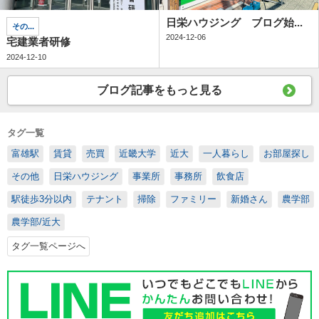
日栄ハウジング ブログ始...
その...
2024-12-06
宅建業者研修
2024-12-10
ブログ記事をもっと見る
タグ一覧
富雄駅
賃貸
売買
近畿大学
近大
一人暮らし
お部屋探し
その他
日栄ハウジング
事業所
事務所
飲食店
駅徒歩3分以内
テナント
掃除
ファミリー
新婚さん
農学部
農学部/近大
タグ一覧ページへ