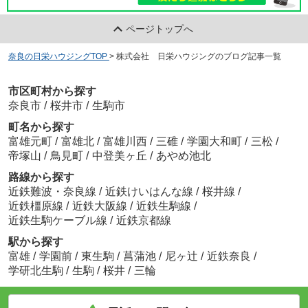
ページトップへ
奈良の日栄ハウジングTOP
>
株式会社 日栄ハウジングのブログ記事一覧
市区町村から探す
奈良市
/
桜井市
/
生駒市
町名から探す
富雄元町
/
富雄北
/
富雄川西
/
三碓
/
学園大和町
/
三松
/
帝塚山
/
鳥見町
/
中登美ヶ丘
/
あやめ池北
路線から探す
近鉄難波・奈良線
/
近鉄けいはんな線
/
桜井線
/
近鉄橿原線
/
近鉄大阪線
/
近鉄生駒線
/
近鉄生駒ケーブル線
/
近鉄京都線
駅から探す
富雄
/
学園前
/
東生駒
/
菖蒲池
/
尼ヶ辻
/
近鉄奈良
/
学研北生駒
/
生駒
/
桜井
/
三輪