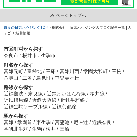
ページトップへ
奈良の日栄ハウジングTOP
>
株式会社 日栄ハウジングのブログ記事一覧 | カ
テゴリ:新着情報
市区町村から探す
奈良市
/
桜井市
/
生駒市
町名から探す
富雄元町
/
富雄北
/
三碓
/
富雄川西
/
学園大和町
/
三松
/
帝塚山
/
二名
/
鳥見町
/
中登美ヶ丘
路線から探す
近鉄難波・奈良線
/
近鉄けいはんな線
/
桜井線
/
近鉄橿原線
/
近鉄大阪線
/
近鉄生駒線
/
近鉄生駒ケーブル線
/
近鉄京都線
駅から探す
富雄
/
学園前
/
東生駒
/
菖蒲池
/
尼ヶ辻
/
近鉄奈良
/
学研北生駒
/
生駒
/
桜井
/
三輪