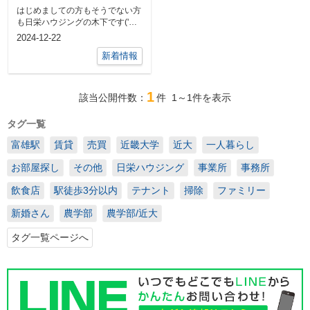
はじめましての方もそうでない方
も日栄ハウジングの木下です('ω')
当たり前かもですが、さすがに師
2024-12-22
走と...
新着情報
1
該当公開件数：
件
1～1
件を表示
タグ一覧
富雄駅
賃貸
売買
近畿大学
近大
一人暮らし
お部屋探し
その他
日栄ハウジング
事業所
事務所
飲食店
駅徒歩3分以内
テナント
掃除
ファミリー
新婚さん
農学部
農学部/近大
タグ一覧ページへ