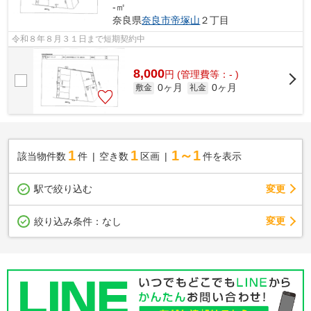
-㎡
奈良県
奈良市
帝塚山
２丁目
令和８年８月３１日まで短期契約中
8,000
円
(管理費等：- )
0ヶ月
0ヶ月
敷金
礼金
1
1
1～1
該当物件数
件
空き数
区画
件を表示
駅で絞り込む
変更
変更
絞り込み条件：
なし