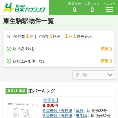
閲覧履歴
お気に入り
メニュー
0
0
東生駒駅物件一覧
1
1
1～1
該当物件数
件
区画数
区画
件を表示
駅で絞り込む
変更
変更
絞り込み条件：
なし
栄パーキング
賃貸 | 駐車場
敷0
礼0
8,000
円
近鉄難波・奈良線
「
富雄
」駅 徒歩22分
近鉄難波・奈良線
「
東生駒
」駅 徒歩32分