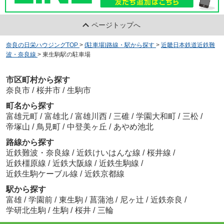
ページトップへ
奈良の日栄ハウジングTOP
>
(駐車場)路線・駅から探す
>
近畿日本鉄道近鉄難
波・奈良線
>
東生駒駅の駐車場
市区町村から探す
奈良市
/
桜井市
/
生駒市
町名から探す
富雄元町
/
富雄北
/
富雄川西
/
三碓
/
学園大和町
/
三松
/
帝塚山
/
鳥見町
/
中登美ヶ丘
/
あやめ池北
路線から探す
近鉄難波・奈良線
/
近鉄けいはんな線
/
桜井線
/
近鉄橿原線
/
近鉄大阪線
/
近鉄生駒線
/
近鉄生駒ケーブル線
/
近鉄京都線
駅から探す
富雄
/
学園前
/
東生駒
/
菖蒲池
/
尼ヶ辻
/
近鉄奈良
/
学研北生駒
/
生駒
/
桜井
/
三輪