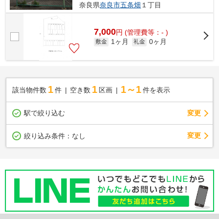
奈良県
奈良市
五条畑
１丁目
7,000
円
(管理費等：- )
1ヶ月
0ヶ月
敷金
礼金
1
1
1～1
該当物件数
件
空き数
区画
件を表示
駅で絞り込む
変更
変更
絞り込み条件：
なし