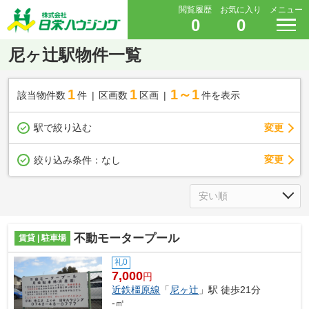
閲覧履歴
お気に入り
メニュー
0
0
尼ヶ辻駅物件一覧
1
1
1～1
該当物件数
件
区画数
区画
件を表示
駅で絞り込む
変更
変更
絞り込み条件：
なし
不動モータープール
賃貸 | 駐車場
礼0
7,000
円
近鉄橿原線
「
尼ヶ辻
」駅 徒歩21分
-㎡