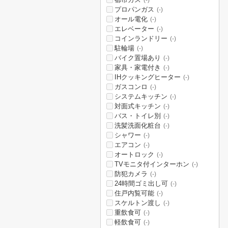
(-)
プロパンガス
(-)
オール電化
(-)
エレベーター
(-)
コインランドリー
(-)
駐輪場
(-)
バイク置場あり
(-)
家具・家電付き
(-)
IHクッキングヒーター
(-)
ガスコンロ
(-)
システムキッチン
(-)
対面式キッチン
(-)
バス・トイレ別
(-)
洗髪洗面化粧台
(-)
シャワー
(-)
エアコン
(-)
オートロック
(-)
TVモニタ付インターホン
(-)
防犯カメラ
(-)
24時間ゴミ出し可
(-)
住戸内覧可能
(-)
スケルトン渡し
(-)
重飲食可
(-)
軽飲食可
(-)