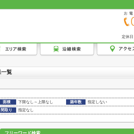
定休日
果一覧
面積
下限なし～上限なし
築年数
指定しない
間取り
指定なし
フリーワード検索