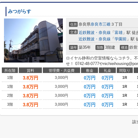
みつがらす
奈良県
奈良市
三碓
３丁目
住所
交通
近鉄難波・奈良線
「
富雄
」駅 徒
近鉄難波・奈良線
「
学園前
」駅 
築35年
3階建
鉄骨
築年
階数
構造
ロイヤル静和の空室情報ならコチラ。不
せ！ 0742-48-0777やnichieihousing
所在階
賃料
管理費・共益費
敷金
礼金
間取り
3.8
万円
0万円
0万円
1階
3,000円
1R
3.8
万円
0万円
0万円
1階
3,000円
1R
3.8
万円
0万円
0万円
2階
3,000円
1R
3.8
万円
0万円
0万円
3階
3,000円
1R
該