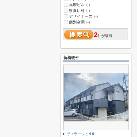
高層ビル
(-)
飲食店可
(-)
デザイナーズ
(-)
個別空調
(-)
2
件が該当
新着物件
ヴィラージュNⅡ