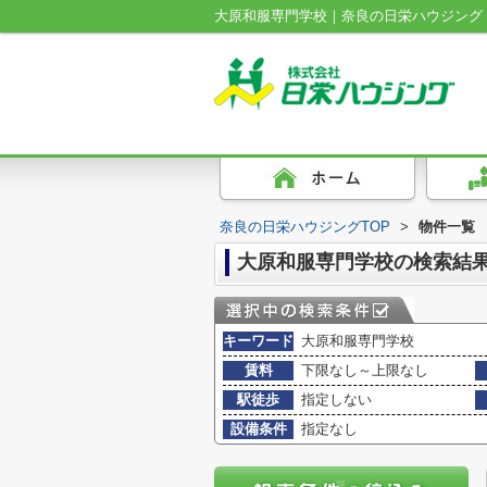
大原和服専門学校｜奈良の日栄ハウジング
奈良の日栄ハウジングTOP
>
物件一覧
大原和服専門学校の検索結
キーワード
大原和服専門学校
賃料
下限なし～上限なし
駅徒歩
指定しない
設備条件
指定なし