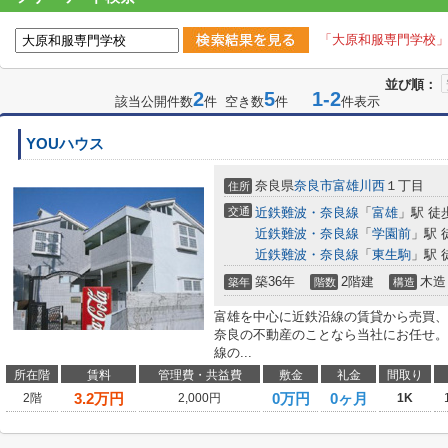
「大原和服専門学校
並び順：
2
5
1-2
該当公開件数
件 空き数
件
件表示
YOUハウス
奈良県
奈良市
富雄川西
１丁目
住所
交通
近鉄難波・奈良線
「
富雄
」駅 徒
近鉄難波・奈良線
「
学園前
」駅 
近鉄難波・奈良線
「
東生駒
」駅 
築36年
2階建
木造
築年
階数
構造
富雄を中心に近鉄沿線の賃貸から売買、
奈良の不動産のことなら当社にお任せ。
線の...
所在階
賃料
管理費・共益費
敷金
礼金
間取り
3.2
万円
0万円
0ヶ月
2階
2,000円
1K