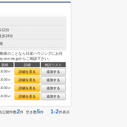
歩12分
徒歩24分
造
動産のことなら日栄ハウジングにお任
@pony.ocn.ne.jpからご相談下さい。
面積
詳細
検討リスト
18.00㎡
詳細を見る
追加する
18.00㎡
詳細を見る
追加する
18.00㎡
詳細を見る
追加する
18.00㎡
詳細を見る
追加する
2
5
1-2
当公開件数
件 空き数
件
件表示