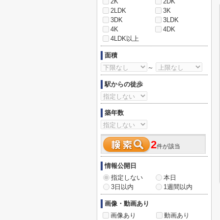
2K
2DK
2LDK
3K
3DK
3LDK
4K
4DK
4LDK以上
面積
～
駅からの徒歩
築年数
2
件が該当
情報公開日
指定しない
本日
3日以内
1週間以内
画像・動画あり
画像あり
動画あり