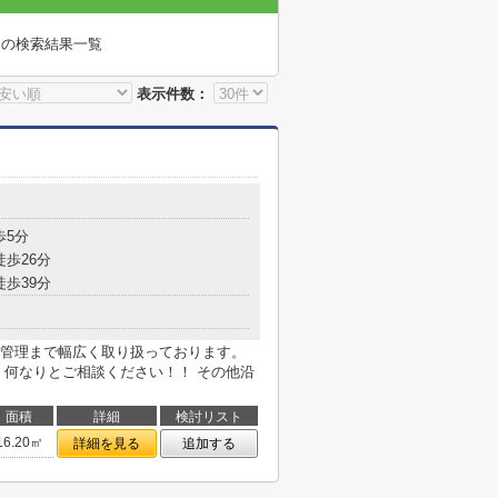
」
の検索結果一覧
表示件数：
歩5分
徒歩26分
徒歩39分
管理まで幅広く取り扱っております。
 何なりとご相談ください！！ その他沿
面積
詳細
検討リスト
16.20㎡
詳細を見る
追加する