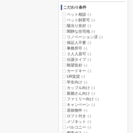
こだわり条件
ペット相談
(-)
ペット飼育可
(-)
陽当り良好
(-)
閑静な住宅地
(-)
リノベーション済
(-)
保証人不要
(-)
事務所可
(-)
２人入居可
(-)
分譲タイプ
(-)
眺望良好
(-)
カードキー
(-)
UR賃貸
(-)
学生向け
(-)
カップル向け
(-)
新婚さん向け
(-)
ファミリー向け
(-)
キャンペーン
(-)
居抜物件
(-)
ロフト付き
(-)
メゾネット
(-)
バルコニー
(-)
都市ガス