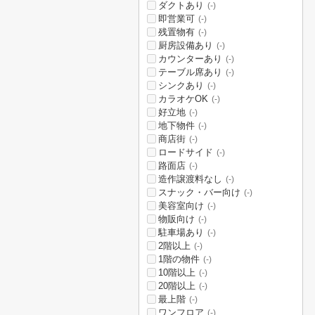
ダクトあり
(-)
即営業可
(-)
残置物有
(-)
厨房設備あり
(-)
カウンターあり
(-)
テーブル席あり
(-)
シンクあり
(-)
カラオケOK
(-)
好立地
(-)
地下物件
(-)
商店街
(-)
ロードサイド
(-)
路面店
(-)
造作譲渡料なし
(-)
スナック・バー向け
(-)
美容室向け
(-)
物販向け
(-)
駐車場あり
(-)
2階以上
(-)
1階の物件
(-)
10階以上
(-)
20階以上
(-)
最上階
(-)
ワンフロア
(-)