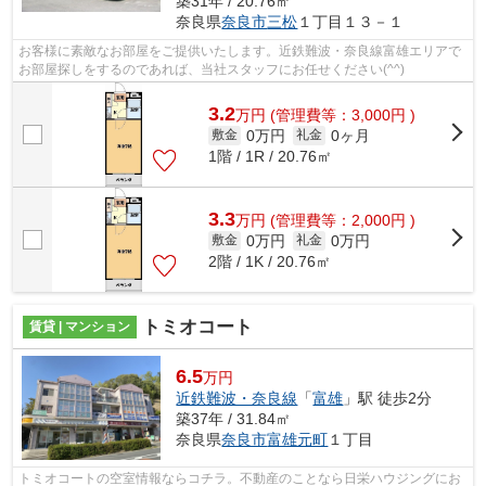
築31年 / 20.76㎡
奈良県
奈良市
三松
１丁目１３－１
お客様に素敵なお部屋をご提供いたします。近鉄難波・奈良線富雄エリアで
お部屋探しをするのであれば、当社スタッフにお任せください(^^)
3.2
万
円
(管理費等：3,000円 )
0万円
0ヶ月
敷金
礼金
1階 / 1R / 20.76㎡
3.3
万
円
(管理費等：2,000円 )
0万円
0万円
敷金
礼金
2階 / 1K / 20.76㎡
トミオコート
賃貸 | マンション
6.5
万円
近鉄難波・奈良線
「
富雄
」駅 徒歩2分
築37年 / 31.84㎡
奈良県
奈良市
富雄元町
１丁目
トミオコートの空室情報ならコチラ。不動産のことなら日栄ハウジングにお