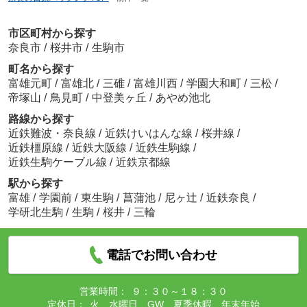
市区町村から探す
奈良市
/
桜井市
/
生駒市
町名から探す
富雄元町
/
富雄北
/
三碓
/
富雄川西
/
学園大和町
/
三松
/
帝塚山
/
鳥見町
/
中登美ヶ丘
/
あやめ池北
路線から探す
近鉄難波・奈良線
/
近鉄けいはんな線
/
桜井線
/
近鉄橿原線
/
近鉄大阪線
/
近鉄生駒線
/
近鉄生駒ケーブル線
/
近鉄京都線
駅から探す
富雄
/
学園前
/
東生駒
/
菖蒲池
/
尼ヶ辻
/
近鉄奈良
/
学研北生駒
/
生駒
/
桜井
/
三輪
電話でお問い合わせ
営業時間：
９：３０～１８：３０
定休日：
火、水曜日、GW、夏季休暇、年末年始