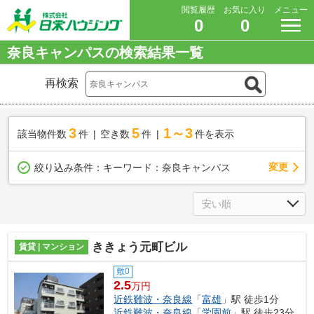
閲覧履歴
お気に入り
メニュー
0
0
奈良キャンパスの検索結果一覧
再検索
3
5
1～3
該当物件数
件
空き数
件
件を表示
変更
絞り込み条件：
キーワード：奈良キャンパス
ききょう元町ビル
賃貸 | マンション
敷0
2.5
万円
近鉄難波・奈良線
「
富雄
」駅 徒歩1分
近鉄難波・奈良線
「
学園前
」駅 徒歩23分