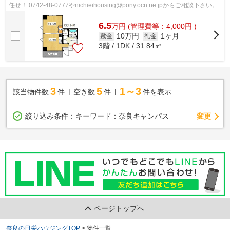
任せ！ 0742-48-0777やnichieihousing@pony.ocn.ne.jpからご相談下さい。
6.5
万
円
(管理費等：4,000円 )
10万円
1ヶ月
敷金
礼金
3階 / 1DK / 31.84㎡
3
5
1～3
該当物件数
件
空き数
件
件を表示
変更
絞り込み条件：
キーワード：奈良キャンパス
ページトップへ
奈良の日栄ハウジングTOP
>
物件一覧