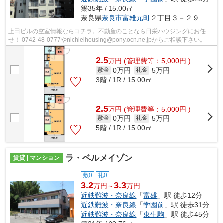
築35年 / 15.00㎡
奈良県
奈良市
富雄元町
２丁目３－２９
上田ビルの空室情報ならコチラ。不動産のことなら日栄ハウジングにお任
せ！ 0742-48-0777やnichieihousing@pony.ocn.ne.jpからご相談下さい。
2.5
万
円
(管理費等：5,000円 )
0万円
5万円
敷金
礼金
3階 / 1R / 15.00㎡
2.5
万
円
(管理費等：5,000円 )
0万円
5万円
敷金
礼金
5階 / 1R / 15.00㎡
ラ・ベルメイゾン
賃貸 | マンション
敷0
礼0
3.2
3.3
万円～
万円
近鉄難波・奈良線
「
富雄
」駅 徒歩12分
近鉄難波・奈良線
「
学園前
」駅 徒歩31分
近鉄難波・奈良線
「
東生駒
」駅 徒歩45分