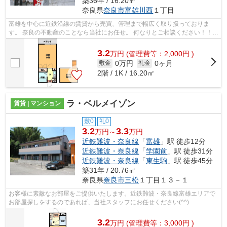
築36年 / 16.20㎡
奈良県
奈良市
富雄川西
１丁目
富雄を中心に近鉄沿線の賃貸から売買、管理まで幅広く取り扱っておりま
す。 奈良の不動産のことなら当社にお任せ。 何なりとご相談ください！！
その他沿線の物件も取り扱っております...
3.2
万
円
(管理費等：2,000円 )
0万円
0ヶ月
敷金
礼金
2階 / 1K / 16.20㎡
ラ・ベルメイゾン
賃貸 | マンション
敷0
礼0
3.2
3.3
万円～
万円
近鉄難波・奈良線
「
富雄
」駅 徒歩12分
近鉄難波・奈良線
「
学園前
」駅 徒歩31分
近鉄難波・奈良線
「
東生駒
」駅 徒歩45分
築31年 / 20.76㎡
奈良県
奈良市
三松
１丁目１３－１
お客様に素敵なお部屋をご提供いたします。近鉄難波・奈良線富雄エリアで
お部屋探しをするのであれば、当社スタッフにお任せください(^^)
3.2
万
円
(管理費等：3,000円 )