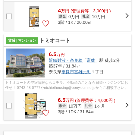
4
万
円
(管理費等：3,000円 )
0万円
10万円
敷金
礼金
3階 / 1K / 20.00㎡
トミオコート
賃貸 | マンション
6.5
万円
近鉄難波・奈良線
「
富雄
」駅 徒歩2分
築37年 / 31.84㎡
奈良県
奈良市
富雄元町
１丁目
トミオコートの空室情報ならコチラ。不動産のことなら日栄ハウジングにお
任せ！ 0742-48-0777やnichieihousing@pony.ocn.ne.jpからご相談下さい。
6.5
万
円
(管理費等：4,000円 )
10万円
1ヶ月
敷金
礼金
3階 / 1DK / 31.84㎡