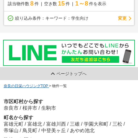
8
15
1～8
該当物件数
件
空き数
件
件を表示
変更
絞り込み条件：
キーワード：学生向け
ページトップへ
奈良の日栄ハウジングTOP
>
物件一覧
市区町村から探す
奈良市
/
桜井市
/
生駒市
町名から探す
富雄元町
/
富雄北
/
富雄川西
/
三碓
/
学園大和町
/
三松
/
帝塚山
/
鳥見町
/
中登美ヶ丘
/
あやめ池北