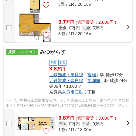
3階 / 1R / 20.15㎡
3.7
万
円
(管理費等：2,000円 )
0万円
5万円
敷金
礼金
3階 / 1R / 20.15㎡
みつがらす
賃貸 | マンション
敷0
礼0
3.8
万円
近鉄難波・奈良線
「
富雄
」駅 徒歩12分
近鉄難波・奈良線
「
学園前
」駅 徒歩24分
築35年 / 18.00㎡
奈良県
奈良市
三碓
３丁目
ロイヤル静和の空室情報ならコチラ。不動産のことなら日栄ハウジングにお
任せ！ 0742-48-0777やnichieihousing@pony.ocn.ne.jpからご相談下さい。
3.8
万
円
(管理費等：3,000円 )
0万円
0万円
敷金
礼金
1階 / 1R / 18.00㎡