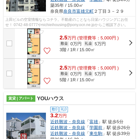
築35年 / 15.00㎡
奈良県
奈良市
富雄元町
２丁目３－２９
上田ビルの空室情報ならコチラ。不動産のことなら日栄ハウジングにお任
せ！ 0742-48-0777やnichieihousing@pony.ocn.ne.jpからご相談下さい。
2.5
万
円
(管理費等：5,000円 )
0万円
5万円
敷金
礼金
3階 / 1R / 15.00㎡
2.5
万
円
(管理費等：5,000円 )
0万円
5万円
敷金
礼金
5階 / 1R / 15.00㎡
YOUハウス
賃貸 | アパート
敷0
礼0
3.2
万円
近鉄難波・奈良線
「
富雄
」駅 徒歩5分
近鉄難波・奈良線
「
学園前
」駅 徒歩26分
近鉄難波・奈良線
「
東生駒
」駅 徒歩39分