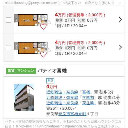
nichieihousing@pony.ocn.ne.jpからご相談下さい。奈良市なら(株)ＮＨ 日
栄ハウジングにお任せ。
4
万
円
(管理費等：2,000円 )
0万円
0万円
敷金
礼金
1階 / 1R / 20.04㎡
4
万
円
(管理費等：2,000円 )
0万円
0万円
敷金
礼金
1階 / 1R / 20.04㎡
パティオ富雄
賃貸 | マンション
敷0
4
万円
近鉄難波・奈良線
「
富雄
」駅 徒歩5分
近鉄難波・奈良線
「
学園前
」駅 徒歩21分
近鉄難波・奈良線
「
東生駒
」駅 徒歩43分
築26年 / 20.00㎡
奈良県
奈良市
富雄元町
１丁目
パティオ富雄の空室情報ならコチラ。不動産のことなら日栄ハウジングにお
任せ！ 0742-48-0777やnichieihousing@pony.ocn.ne.jpからご相談下さい。