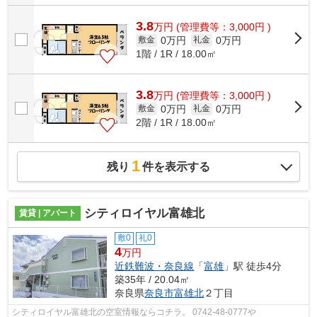
3.8
万
円
(管理費等：3,000円 )
0万円
0万円
敷金
礼金
1階 / 1R / 18.00㎡
3.8
万
円
(管理費等：3,000円 )
0万円
0万円
敷金
礼金
2階 / 1R / 18.00㎡
1
残り
件を表示する
シティロイヤル富雄北
賃貸 | アパート
敷0
礼0
4
万円
近鉄難波・奈良線
「
富雄
」駅 徒歩4分
築35年 / 20.04㎡
奈良県
奈良市
富雄北
２丁目
シティロイヤル富雄北の空室情報ならコチラ。 0742-48-0777や