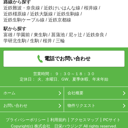
路線から探す
近鉄難波・奈良線
/
近鉄けいはんな線
/
桜井線
/
近鉄橿原線
/
近鉄大阪線
/
近鉄生駒線
/
近鉄生駒ケーブル線
/
近鉄京都線
駅から探す
富雄
/
学園前
/
東生駒
/
菖蒲池
/
尼ヶ辻
/
近鉄奈良
/
学研北生駒
/
生駒
/
桜井
/
三輪
電話でお問い合わせ
営業時間：
９：３０～１８：３０
定休日：
火、水曜日、GW、夏季休暇、年末年始
ホーム
会社概要
お問い合わせ
物件リクエスト
プライバシーポリシー
利用規約
アクセスマップ
PCサイト
Copyright(c) 株式会社 日栄ハウジング All rights reserved.