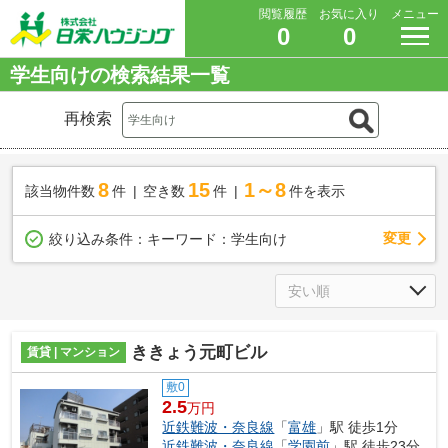
閲覧履歴
お気に入り
メニュー
0
0
学生向けの検索結果一覧
再検索
8
15
1～8
該当物件数
件
空き数
件
件を表示
変更
絞り込み条件：
キーワード：学生向け
ききょう元町ビル
賃貸 | マンション
敷0
2.5
万円
近鉄難波・奈良線
「
富雄
」駅 徒歩1分
近鉄難波・奈良線
「
学園前
」駅 徒歩23分