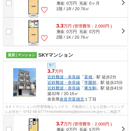
0万円
0ヶ月
敷金
礼金
1階 / 1R / 20.76㎡
3.3
万
円
(管理費等：2,000円 )
0万円
0万円
敷金
礼金
2階 / 1K / 20.76㎡
SKYマンション
賃貸 | マンション
敷0
3.7
万円
近鉄難波・奈良線
「
富雄
」駅 徒歩2分
近鉄難波・奈良線
「
学園前
」駅 徒歩23分
近鉄難波・奈良線
「
東生駒
」駅 徒歩41分
築32年 / 20.15㎡
奈良県
奈良市
富雄北
１丁目
ＳＫＹマンションの空室情報ならコチラ。不動産のことなら日栄ハウジング
にお任せ！ 0742-48-0777やnichieihousing@pony.ocn.ne.jpからご相談下さ
い。
3.7
万
円
(管理費等：2,000円 )
0万円
5万円
敷金
礼金