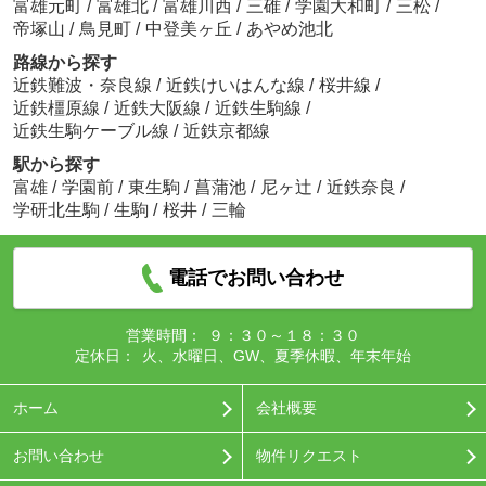
富雄元町
/
富雄北
/
富雄川西
/
三碓
/
学園大和町
/
三松
/
帝塚山
/
鳥見町
/
中登美ヶ丘
/
あやめ池北
路線から探す
近鉄難波・奈良線
/
近鉄けいはんな線
/
桜井線
/
近鉄橿原線
/
近鉄大阪線
/
近鉄生駒線
/
近鉄生駒ケーブル線
/
近鉄京都線
駅から探す
富雄
/
学園前
/
東生駒
/
菖蒲池
/
尼ヶ辻
/
近鉄奈良
/
学研北生駒
/
生駒
/
桜井
/
三輪
電話でお問い合わせ
営業時間：
９：３０～１８：３０
定休日：
火、水曜日、GW、夏季休暇、年末年始
ホーム
会社概要
お問い合わせ
物件リクエスト