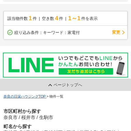
1
4
1～1
該当物件数
件
空き数
件
件を表示
変更
絞り込み条件：
キーワード：家電付
ページトップへ
奈良の日栄ハウジングTOP
>
物件一覧
市区町村から探す
奈良市
/
桜井市
/
生駒市
町名から探す