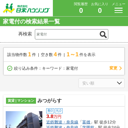
閲覧履歴
お気に入り
メニュー
0
0
家電付の検索結果一覧
再検索
1
4
1～1
該当物件数
件
空き数
件
件を表示
変更
絞り込み条件：
キーワード：家電付
みつがらす
賃貸 | マンション
敷0
礼0
3.8
万円
近鉄難波・奈良線
「
富雄
」駅 徒歩12分
近鉄難波・奈良線
「
学園前
」駅 徒歩24分