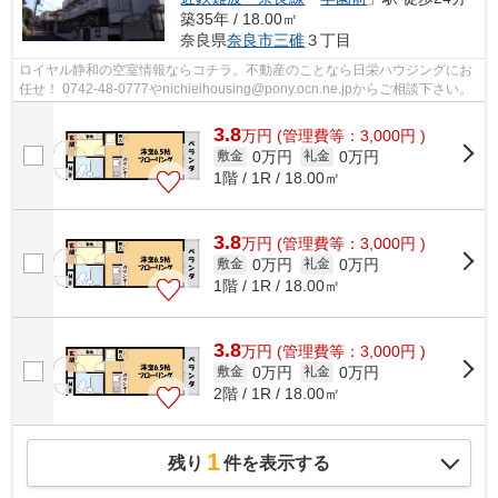
築35年 / 18.00㎡
奈良県
奈良市
三碓
３丁目
ロイヤル静和の空室情報ならコチラ。不動産のことなら日栄ハウジングにお
任せ！ 0742-48-0777やnichieihousing@pony.ocn.ne.jpからご相談下さい。
3.8
万
円
(管理費等：3,000円 )
0万円
0万円
敷金
礼金
1階 / 1R / 18.00㎡
3.8
万
円
(管理費等：3,000円 )
0万円
0万円
敷金
礼金
1階 / 1R / 18.00㎡
3.8
万
円
(管理費等：3,000円 )
0万円
0万円
敷金
礼金
2階 / 1R / 18.00㎡
1
残り
件を表示する