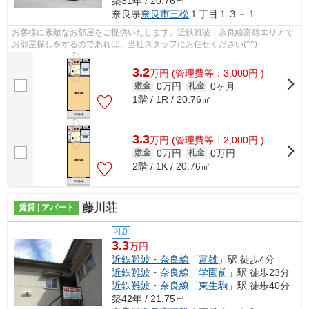
築31年 / 20.76㎡
奈良県
奈良市
三松
１丁目１３－１
お客様に素敵なお部屋をご提供いたします。近鉄難波・奈良線富雄エリアで
お部屋探しをするのであれば、当社スタッフにお任せください(^^)
3.2
万
円
(管理費等：3,000円 )
0万円
0ヶ月
敷金
礼金
1階 / 1R / 20.76㎡
3.3
万
円
(管理費等：2,000円 )
0万円
0万円
敷金
礼金
2階 / 1K / 20.76㎡
藤川荘
賃貸 | アパート
礼0
3.3
万円
近鉄難波・奈良線
「
富雄
」駅 徒歩4分
近鉄難波・奈良線
「
学園前
」駅 徒歩23分
近鉄難波・奈良線
「
東生駒
」駅 徒歩40分
築42年 / 21.75㎡