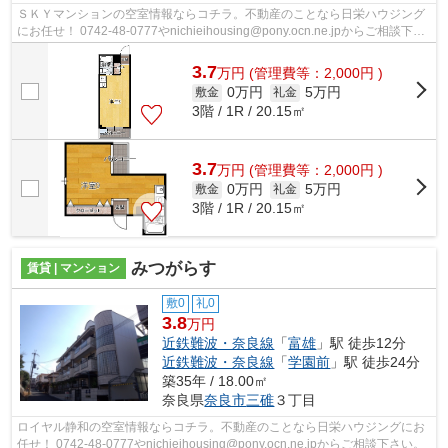
ＳＫＹマンションの空室情報ならコチラ。不動産のことなら日栄ハウジング
にお任せ！ 0742-48-0777やnichieihousing@pony.ocn.ne.jpからご相談下さ
い。
3.7
万
円
(管理費等：2,000円 )
0万円
5万円
敷金
礼金
3階 / 1R / 20.15㎡
3.7
万
円
(管理費等：2,000円 )
0万円
5万円
敷金
礼金
3階 / 1R / 20.15㎡
みつがらす
賃貸 | マンション
敷0
礼0
3.8
万円
近鉄難波・奈良線
「
富雄
」駅 徒歩12分
近鉄難波・奈良線
「
学園前
」駅 徒歩24分
築35年 / 18.00㎡
奈良県
奈良市
三碓
３丁目
ロイヤル静和の空室情報ならコチラ。不動産のことなら日栄ハウジングにお
任せ！ 0742-48-0777やnichieihousing@pony.ocn.ne.jpからご相談下さい。