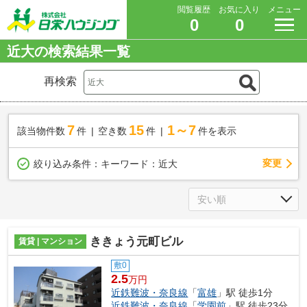
閲覧履歴
お気に入り
メニュー
0
0
近大の検索結果一覧
再検索
7
15
1～7
該当物件数
件
空き数
件
件を表示
変更
絞り込み条件：
キーワード：近大
ききょう元町ビル
賃貸 | マンション
敷0
2.5
万円
近鉄難波・奈良線
「
富雄
」駅 徒歩1分
近鉄難波・奈良線
「
学園前
」駅 徒歩23分