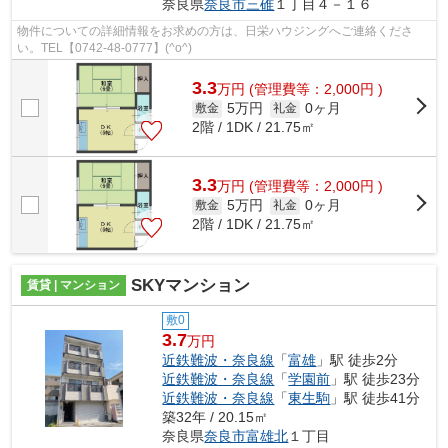
奈良県
奈良市
三碓
１丁目４－１６
物件についての詳細情報をお求めの方は、日栄ハウジングへご連絡くださ
い。TEL【0742-48-0777】(^o^)
3.3
万
円
(管理費等：2,000円 )
5万円
0ヶ月
敷金
礼金
2階 / 1DK / 21.75㎡
3.3
万
円
(管理費等：2,000円 )
5万円
0ヶ月
敷金
礼金
2階 / 1DK / 21.75㎡
SKYマンション
賃貸 | マンション
敷0
3.7
万円
近鉄難波・奈良線
「
富雄
」駅 徒歩2分
近鉄難波・奈良線
「
学園前
」駅 徒歩23分
近鉄難波・奈良線
「
東生駒
」駅 徒歩41分
築32年 / 20.15㎡
奈良県
奈良市
富雄北
１丁目