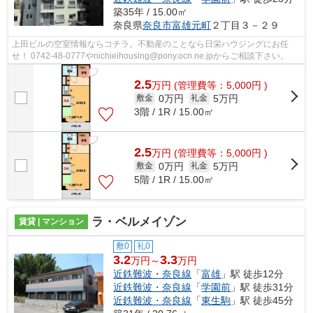
築35年 / 15.00㎡
奈良県
奈良市
富雄元町
２丁目３－２９
上田ビルの空室情報ならコチラ。不動産のことなら日栄ハウジングにお任
せ！ 0742-48-0777やnichieihousing@pony.ocn.ne.jpからご相談下さい。
2.5
万
円
(管理費等：5,000円 )
0万円
5万円
敷金
礼金
3階 / 1R / 15.00㎡
2.5
万
円
(管理費等：5,000円 )
0万円
5万円
敷金
礼金
5階 / 1R / 15.00㎡
ラ・ベルメイゾン
賃貸 | マンション
敷0
礼0
3.2
3.3
万円～
万円
近鉄難波・奈良線
「
富雄
」駅 徒歩12分
近鉄難波・奈良線
「
学園前
」駅 徒歩31分
近鉄難波・奈良線
「
東生駒
」駅 徒歩45分