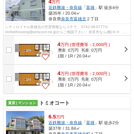
4
万円
近鉄難波・奈良線
「
富雄
」駅 徒歩4分
築35年 / 20.04㎡
奈良県
奈良市
富雄北
２丁目
シティロイヤル富雄北の空室情報ならコチラ。 0742-48-0777や
nichieihousing@pony.ocn.ne.jpからご相談下さい。奈良市なら(株)ＮＨ 日
栄ハウジングにお任せ。
4
万
円
(管理費等：2,000円 )
0万円
0万円
敷金
礼金
1階 / 1R / 20.04㎡
4
万
円
(管理費等：2,000円 )
0万円
0万円
敷金
礼金
1階 / 1R / 20.04㎡
トミオコート
賃貸 | マンション
6.5
万円
近鉄難波・奈良線
「
富雄
」駅 徒歩2分
築37年 / 31.84㎡