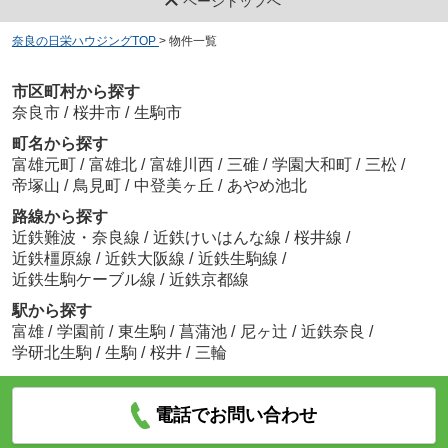
ページトップへ
奈良の日栄ハウジングTOP
>
物件一覧
市区町村から探す
奈良市
/
桜井市
/
生駒市
町名から探す
富雄元町
/
富雄北
/
富雄川西
/
三碓
/
学園大和町
/
三松
/
帝塚山
/
鳥見町
/
中登美ヶ丘
/
あやめ池北
路線から探す
近鉄難波・奈良線
/
近鉄けいはんな線
/
桜井線
/
近鉄橿原線
/
近鉄大阪線
/
近鉄生駒線
/
近鉄生駒ケーブル線
/
近鉄京都線
駅から探す
富雄
/
学園前
/
東生駒
/
菖蒲池
/
尼ヶ辻
/
近鉄奈良
/
学研北生駒
/
生駒
/
桜井
/
三輪
電話でお問い合わせ