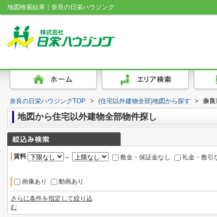
地図検索結果｜奈良の日栄ハウジング
奈良の日栄ハウジングTOP
>
(住宅以外建物全部)地図から探す
>
奈良
地図から住宅以外建物全部物件探し
賃料
～
敷金・保証金なし
礼金・敷引
画像あり
動画あり
さらに条件を指定して絞り込
む