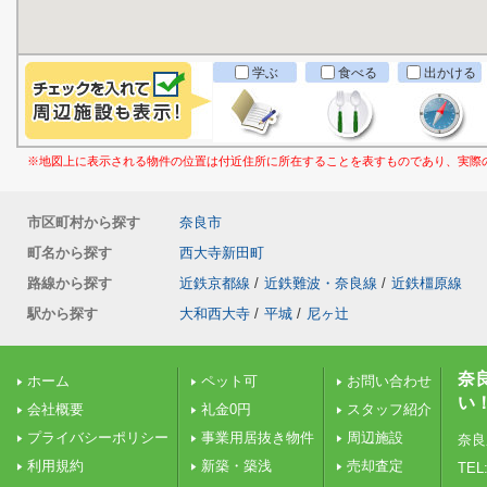
学ぶ
食べる
出かける
※地図上に表示される物件の位置は付近住所に所在することを表すものであり、実際
市区町村から探す
奈良市
町名から探す
西大寺新田町
路線から探す
近鉄京都線
/
近鉄難波・奈良線
/
近鉄橿原線
駅から探す
大和西大寺
/
平城
/
尼ヶ辻
奈
ホーム
ペット可
お問い合わせ
い
会社概要
礼金0円
スタッフ紹介
プライバシーポリシー
事業用居抜き物件
周辺施設
奈良
利用規約
新築・築浅
売却査定
TEL: